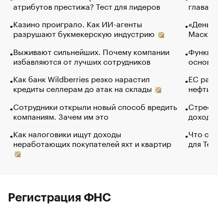
атрибутов престижа? Тест для лидеров
глава к
Казино проиграло. Как ИИ-агенты
«Деньги
разрушают букмекерскую индустрию
Маск в 
Выживают сильнейших. Почему компании
Функции
избавляются от лучших сотрудников
основ э
Как банк Wildberries резко нарастил
ЕС раз
кредиты селлерам до атак на склады
нефти —
Сотрудники открыли новый способ вредить
Стресс 
компаниям. Зачем им это
доходов
Как налоговики ищут доходы
Что обв
неработающих покупателей яхт и квартир
для Tel
Регистрация ФНС