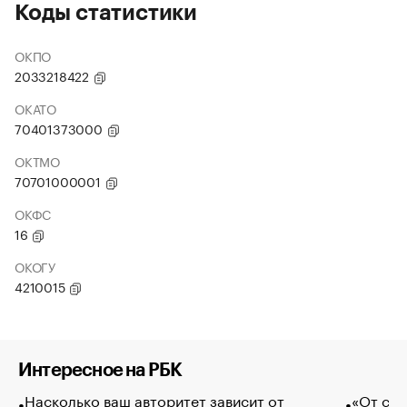
Коды статистики
ОКПО
2033218422
ОКАТО
70401373000
ОКТМО
70701000001
ОКФС
16
ОКОГУ
4210015
Интересное на РБК
Насколько ваш авторитет зависит от
«От спо