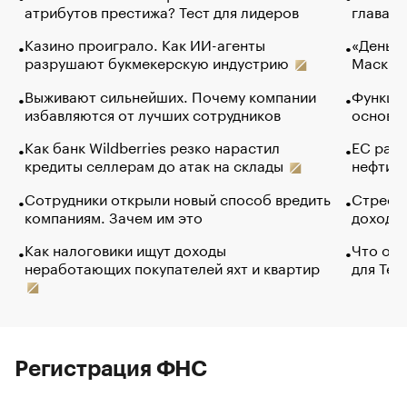
атрибутов престижа? Тест для лидеров
глава к
Казино проиграло. Как ИИ-агенты
«Деньги
разрушают букмекерскую индустрию
Маск в 
Выживают сильнейших. Почему компании
Функции
избавляются от лучших сотрудников
основ э
Как банк Wildberries резко нарастил
ЕС раз
кредиты селлерам до атак на склады
нефти —
Сотрудники открыли новый способ вредить
Стресс 
компаниям. Зачем им это
доходов
Как налоговики ищут доходы
Что обв
неработающих покупателей яхт и квартир
для Tel
Регистрация ФНС