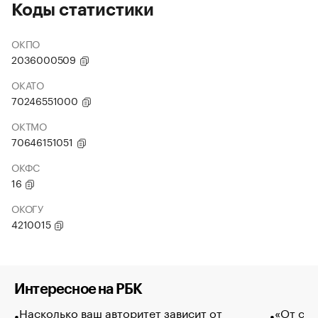
Коды статистики
ОКПО
2036000509
ОКАТО
70246551000
ОКТМО
70646151051
ОКФС
16
ОКОГУ
4210015
Интересное на РБК
Насколько ваш авторитет зависит от
«От спо