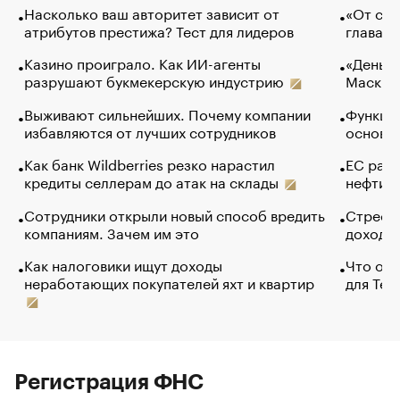
Насколько ваш авторитет зависит от
«От спо
атрибутов престижа? Тест для лидеров
глава к
Казино проиграло. Как ИИ-агенты
«Деньги
разрушают букмекерскую индустрию
Маск в 
Выживают сильнейших. Почему компании
Функции
избавляются от лучших сотрудников
основ э
Как банк Wildberries резко нарастил
ЕС раз
кредиты селлерам до атак на склады
нефти —
Сотрудники открыли новый способ вредить
Стресс 
компаниям. Зачем им это
доходов
Как налоговики ищут доходы
Что обв
неработающих покупателей яхт и квартир
для Tel
Регистрация ФНС