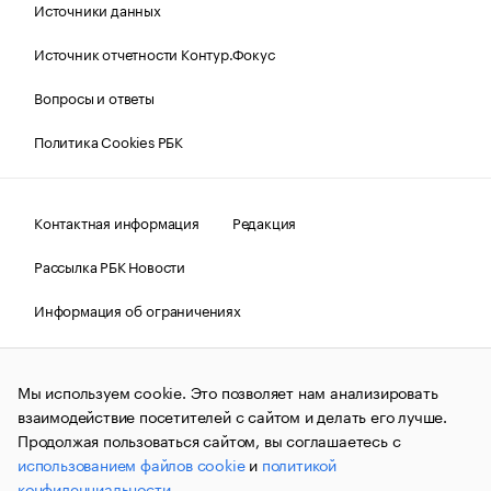
Источники данных
Источник отчетности Контур.Фокус
Вопросы и ответы
Политика Cookies РБК
Контактная информация
Редакция
Рассылка РБК Новости
Информация об ограничениях
Правовая информация
О соблюдении авторских прав
Мы используем cookie. Это позволяет нам анализировать
© АО «РОСБИЗНЕСКОНСАЛТИНГ»,
1995–2026.
Сообщения
и материалы информационного агентства «РБК»
взаимодействие посетителей с сайтом и делать его лучше.
(зарегистрировано Федеральной службой по надзору в сфере
Продолжая пользоваться сайтом, вы соглашаетесь с
связи, информационных технологий и массовых
использованием файлов cookie
и
политикой
коммуникаций (Роскомнадзор) 09.12.2015 за номером ИА
№ФС77-63848) сопровождаются пометкой «РБК». Отдельные
конфиденциальности
.