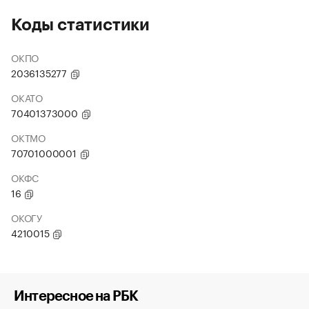
Коды статистики
ОКПО
2036135277
ОКАТО
70401373000
ОКТМО
70701000001
ОКФС
16
ОКОГУ
4210015
Интересное на РБК