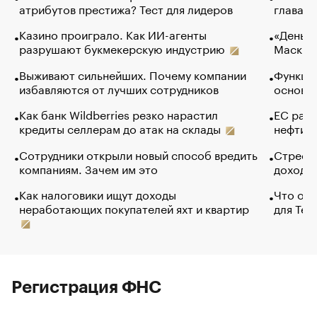
атрибутов престижа? Тест для лидеров
глава к
Казино проиграло. Как ИИ-агенты
«Деньги
разрушают букмекерскую индустрию
Маск в 
Выживают сильнейших. Почему компании
Функции
избавляются от лучших сотрудников
основ э
Как банк Wildberries резко нарастил
ЕС раз
кредиты селлерам до атак на склады
нефти —
Сотрудники открыли новый способ вредить
Стресс 
компаниям. Зачем им это
доходов
Как налоговики ищут доходы
Что обв
неработающих покупателей яхт и квартир
для Tel
Регистрация ФНС