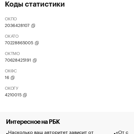
Коды статистики
ОКПО
2036428107
ОКАТО
70228865005
ОКТМО
70628425191
ОКФС
16
ОКОГУ
4210015
Интересное на РБК
Насколько ваш авторитет зависит от
«От спо