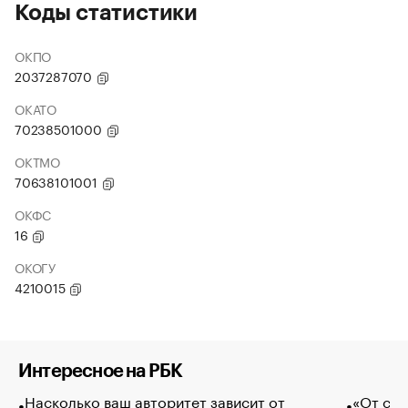
Коды статистики
ОКПО
2037287070
ОКАТО
70238501000
ОКТМО
70638101001
ОКФС
16
ОКОГУ
4210015
Интересное на РБК
Насколько ваш авторитет зависит от
«От спо