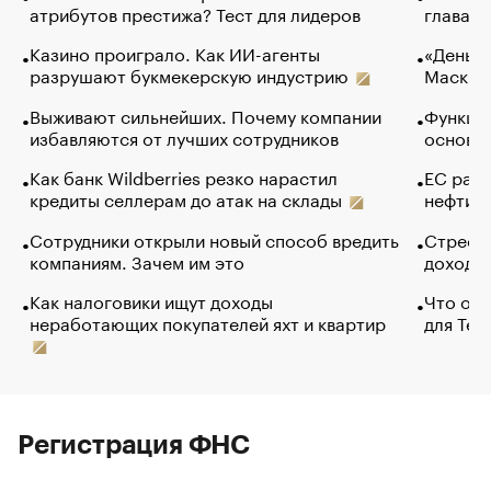
атрибутов престижа? Тест для лидеров
глава к
Казино проиграло. Как ИИ-агенты
«Деньги
разрушают букмекерскую индустрию
Маск в 
Выживают сильнейших. Почему компании
Функции
избавляются от лучших сотрудников
основ э
Как банк Wildberries резко нарастил
ЕС раз
кредиты селлерам до атак на склады
нефти —
Сотрудники открыли новый способ вредить
Стресс 
компаниям. Зачем им это
доходов
Как налоговики ищут доходы
Что обв
неработающих покупателей яхт и квартир
для Tel
Регистрация ФНС