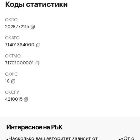
Коды статистики
ОКПО
2028772115
ОКАТО
71401364000
ОКТМО
71701000001
ОКФС
16
ОКОГУ
4210015
Интересное на РБК
Насколько ваш авторитет зависит от
«От спо