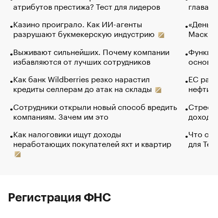
атрибутов престижа? Тест для лидеров
глава к
Казино проиграло. Как ИИ-агенты
«Деньги
разрушают букмекерскую индустрию
Маск в 
Выживают сильнейших. Почему компании
Функции
избавляются от лучших сотрудников
основ э
Как банк Wildberries резко нарастил
ЕС раз
кредиты селлерам до атак на склады
нефти —
Сотрудники открыли новый способ вредить
Стресс 
компаниям. Зачем им это
доходов
Как налоговики ищут доходы
Что обв
неработающих покупателей яхт и квартир
для Tel
Регистрация ФНС