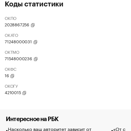
Коды статистики
ОКПО
2028867256
ОКАТО
71248000031
ОКТМО
71548000236
ОКФС
16
ОКОГУ
4210015
Интересное на РБК
Насколько ваш авторитет зависит от
«От спо