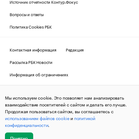
Источник отчетности Контур.Фокус
Вопросы и ответы
Политика Cookies РБК
Контактная информация
Редакция
Рассылка РБК Новости
Информация об ограничениях
Правовая информация
О соблюдении авторских прав
Мы используем cookie. Это позволяет нам анализировать
© АО «РОСБИЗНЕСКОНСАЛТИНГ»,
1995–2026.
Сообщения
и материалы информационного агентства «РБК»
взаимодействие посетителей с сайтом и делать его лучше.
(зарегистрировано Федеральной службой по надзору в сфере
Продолжая пользоваться сайтом, вы соглашаетесь с
связи, информационных технологий и массовых
использованием файлов cookie
и
политикой
коммуникаций (Роскомнадзор) 09.12.2015 за номером ИА
№ФС77-63848) сопровождаются пометкой «РБК». Отдельные
конфиденциальности
.
публикации могут содержать информацию,
не предназначенную для пользователей
до 18 лет.
companycardsfeedback@rbc.ru
Понятно