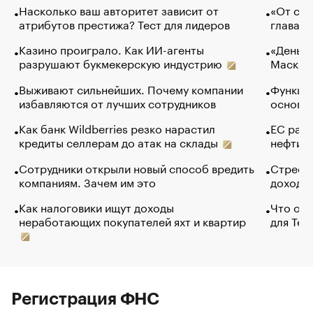
Насколько ваш авторитет зависит от
«От спо
атрибутов престижа? Тест для лидеров
глава к
Казино проиграло. Как ИИ-агенты
«Деньги
разрушают букмекерскую индустрию
Маск в 
Выживают сильнейших. Почему компании
Функции
избавляются от лучших сотрудников
основ э
Как банк Wildberries резко нарастил
ЕС раз
кредиты селлерам до атак на склады
нефти —
Сотрудники открыли новый способ вредить
Стресс 
компаниям. Зачем им это
доходов
Как налоговики ищут доходы
Что обв
неработающих покупателей яхт и квартир
для Tel
Регистрация ФНС