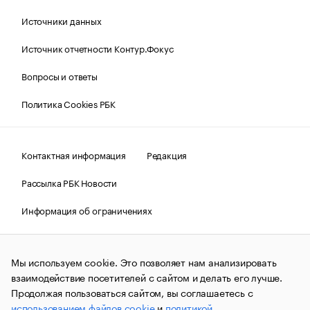
Источники данных
Источник отчетности Контур.Фокус
Вопросы и ответы
Политика Cookies РБК
Контактная информация
Редакция
Рассылка РБК Новости
Информация об ограничениях
Правовая информация
О соблюдении авторских прав
Мы используем cookie. Это позволяет нам анализировать
© АО «РОСБИЗНЕСКОНСАЛТИНГ»,
1995–2026.
Сообщения
и материалы информационного агентства «РБК»
взаимодействие посетителей с сайтом и делать его лучше.
(зарегистрировано Федеральной службой по надзору в сфере
Продолжая пользоваться сайтом, вы соглашаетесь с
связи, информационных технологий и массовых
использованием файлов cookie
и
политикой
коммуникаций (Роскомнадзор) 09.12.2015 за номером ИА