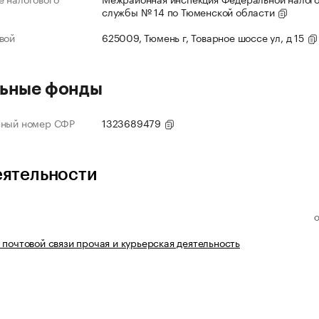
службы № 14 по Тюменской области
вой
625009, Тюмень г, Товарное шоссе ул, д 15
ьные фонды
нный номер СФР
1323689479
еятельности
 почтовой связи прочая и курьерская деятельность