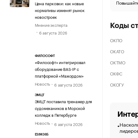
Повышайте
Цена парковки: как новые
нормативы изменят рынок
новостроек
Мнение эксперта
Коды с
6 августа 2026
ОКПО
ОКАТО
ФИЛОСОФТ
ОКТМО
«Философт» интегрировал
оборудование BAS-IP с
ОКФС
платформой «Мажордом»
Новость
ОКОГУ
6 августа 2026
ЭМЦТ
ЭМЦТ поставила тренажер для
судомехаников в Морской
Интер
колледж в Петербурге
Новость
Насколь
6 августа 2026
лидеро
ESIM365