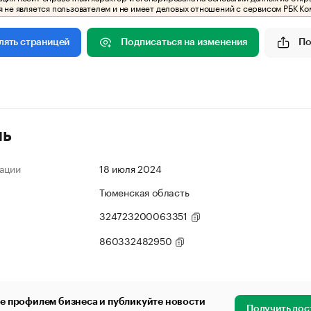
 не является пользователем и не имеет деловых отношений с сервисом РБК Ко
Подписаться на изменения
По
лять страницей
ль
ации
18 июля 2024
Тюменская область
324723200063351
860332482950
е профилем бизнеса и публикуйте новости
Получить дос