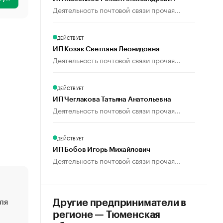
Деятельность почтовой связи прочая...
ДЕЙСТВУЕТ
ИП Козак Светлана Леонидовна
Деятельность почтовой связи прочая...
ДЕЙСТВУЕТ
ИП Чеглакова Татьяна Анатольевна
Деятельность почтовой связи прочая...
ДЕЙСТВУЕТ
ИП Бобов Игорь Михайлович
Деятельность почтовой связи прочая...
ля
«От спорта тело стареет иначе». Как живет глава ко
Другие предприниматели в
создавшей GTA
регионе — Тюменская