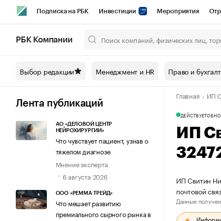
Подписка на РБК
Инвестиции
Мероприятия
Отр
Спорт
Школа управления РБК
РБК Образование
РБ
РБК Компании
Город
Стиль
Крипто
РБК Бизнес-среда
Дискусси
Выбор редакции
Менеджмент и HR
Право и бухгал
Спецпроекты СПб
Конференции СПб
Спецпроекты
Главная
ИП С
Технологии и медиа
Финансы
Рынок наличной валют
Лента публикаций
ДЕЙСТВУЕТ
ОБНО
АО «ДЕЛОВОЙ ЦЕНТР
ИП С
НЕЙРОХИРУРГИИ»
Что чувствует пациент, узнав о
3247
тяжелом диагнозе
Мнение эксперта
6 августа 2026
ИП Свитин Ни
почтовой свя
ООО «РЕММА ТРЕЙД»
Данные получен
Что мешает развитию
премиального сырного рынка в
Информац