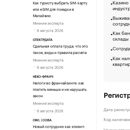
Казино
Как туристу выбрать SIM-карту
индуст
или eSIM для поездки в
Малайзию
Выжива
сотруд
Мнение эксперта
6 августа 2026
Как бан
склады
СПЕКТРДАТА
Сдельная оплата труда: что это
Сотрудн
такое, виды и правила расчета
Как нал
Мнение эксперта
кварти
6 августа 2026
НЕКО-ФРАНЧ
Налоги во франчайзинге: как
платить меньше и не нарушать
Регист
закон
Мнение эксперта
Дата регистр
6 августа 2026
Код налогово
OWL | СОВА
Новый сотрудник как клиент:
Наименование