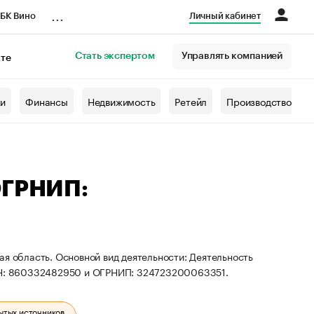
...
БК Вино
Личный кабинет
Стать экспертом
Управлять компанией
кте
азета
жи
Финансы
Недвижимость
Ретейл
Производство
ОГРНИП:
ая область. Основной вид деятельности: Деятельность
ИНН: 860332482950 и ОГРНИП: 324723200063351.
ытых источников.