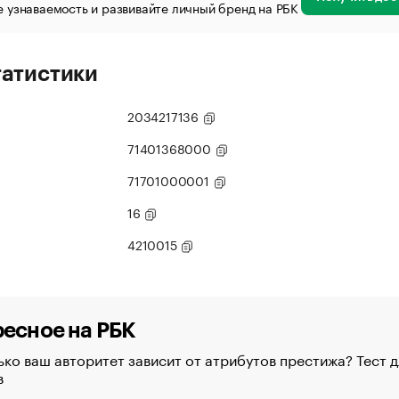
 узнаваемость и развивайте личный бренд на РБК
татистики
2034217136
71401368000
71701000001
16
4210015
есное на РБК
ко ваш авторитет зависит от атрибутов престижа? Тест д
в