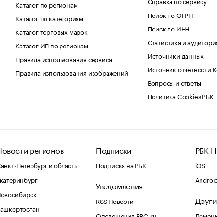
Справка по сервису
Каталог по регионам
Поиск по ОГРН
Каталог по категориям
Поиск по ИНН
Каталог торговых марок
Статистика и аудитори
Каталог ИП по регионам
Источники данных
Правила использования сервиса
Источник отчетности 
Правила использования изображений
Вопросы и ответы
Политика Cookies РБК
Новости регионов
Подписки
РБК Н
анкт-Петербург и область
Подписка на РБК
iOS
катеринбург
Androi
Уведомления
Новосибирск
Други
RSS Новости
Башкортостан
Оповещения RBC.ru
Домены