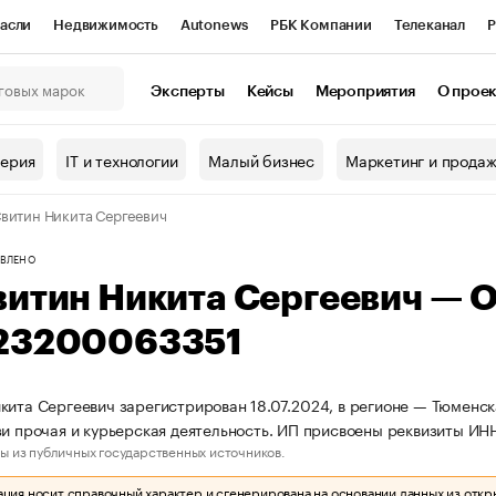
асли
Недвижимость
Autonews
РБК Компании
Телеканал
Р
К Курсы
РБК Life
Тренды
Визионеры
Национальные проекты
Эксперты
Кейсы
Мероприятия
О прое
онный клуб
Исследования
Кредитные рейтинги
Франшизы
Г
терия
IT и технологии
Малый бизнес
Маркетинг и прода
Проверка контрагентов
Политика
Экономика
Бизнес
витин Никита Сергеевич
ы
ВЛЕНО
витин Никита Сергеевич — 
23200063351
кита Сергеевич зарегистрирован 18.07.2024, в регионе — Тюменск
зи прочая и курьерская деятельность. ИП присвоены реквизиты 
ы из публичных государственных источников.
ия носит справочный характер и сгенерирована на основании данных из откр