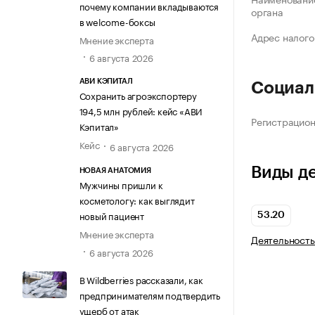
почему компании вкладываются
органа
в welcome-боксы
Адрес налого
Мнение эксперта
6 августа 2026
АВИ КЭПИТАЛ
Социал
Сохранить агроэкспортеру
194,5 млн рублей: кейс «АВИ
Регистрацио
Кэпитал»
Кейс
6 августа 2026
Виды д
НОВАЯ АНАТОМИЯ
Мужчины пришли к
косметологу: как выглядит
новый пациент
53.20
Мнение эксперта
Деятельность
6 августа 2026
В Wildberries рассказали, как
предпринимателям подтвердить
ущерб от атак