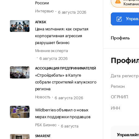
России
Компания
Интервью
6 августа 2026
Управ
АПКБК
Цена молчания: как скрытая
корпоративная агрессия
Профиль
разрушает бизнес
Мнение эксперта
6 августа 2026
Профи
АССОЦИАЦИЯ ПРЕДПРИНИМАТЕЛЕЙ
«Стройдебаты» в Калуге
Дата регистр
собрали строителей калужского
Регион
региона
ОГРНИП
Новость
6 августа 2026
ИНН
Wildberries объявил о новых
мерах поддержки продавцов
РБК Бизнес
6 августа
Управляйт
SMARENT