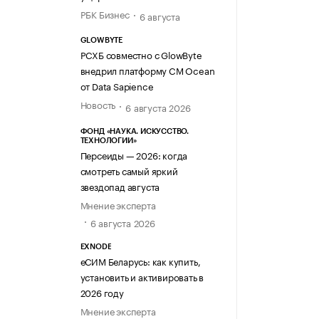
РБК Бизнес
6 августа
GLOWBYTE
РСХБ совместно с GlowByte
внедрил платформу CM Ocean
от Data Sapience
Новость
6 августа 2026
ФОНД «НАУКА. ИСКУССТВО.
ТЕХНОЛОГИИ»
Персеиды — 2026: когда
смотреть самый яркий
звездопад августа
Мнение эксперта
6 августа 2026
EXNODE
еСИМ Беларусь: как купить,
установить и активировать в
2026 году
Мнение эксперта