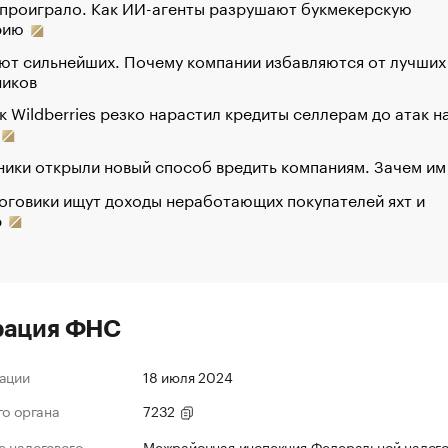
 проиграло. Как ИИ-агенты разрушают букмекерскую
рию
ют сильнейших. Почему компании избавляются от лучших
ников
к Wildberries резко нарастил кредиты селлерам до атак н
ики открыли новый способ вредить компаниям. Зачем им
оговики ищут доходы неработающих покупателей яхт и
р
рация ФНС
ации
18 июля 2024
го органа
7232
 налогового
Межрайонная инспекция Федеральной налог