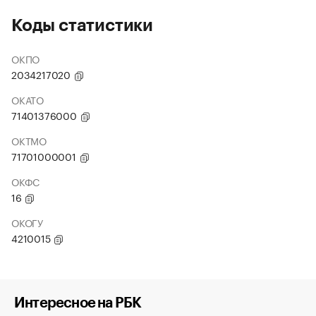
Коды статистики
ОКПО
2034217020
ОКАТО
71401376000
ОКТМО
71701000001
ОКФС
16
ОКОГУ
4210015
Интересное на РБК