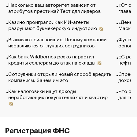
Насколько ваш авторитет зависит от
«От спо
атрибутов престижа? Тест для лидеров
глава к
Казино проиграло. Как ИИ-агенты
«Деньги
разрушают букмекерскую индустрию
Маск в 
Выживают сильнейших. Почему компании
Функции
избавляются от лучших сотрудников
основ э
Как банк Wildberries резко нарастил
ЕС раз
кредиты селлерам до атак на склады
нефти —
Сотрудники открыли новый способ вредить
Стресс 
компаниям. Зачем им это
доходов
Как налоговики ищут доходы
Что обв
неработающих покупателей яхт и квартир
для Tel
Регистрация ФНС