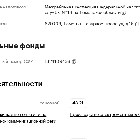
 налогового
Межрайонная инспекция Федеральной налог
службы № 14 по Тюменской области
вой
625009, Тюмень г, Товарное шоссе ул, д 15
ьные фонды
нный номер СФР
1324109436
еятельности
43.21
ОСНОВНОЙ
ничная по почте или по
Производство электромонтажных
но-коммуникационной сети