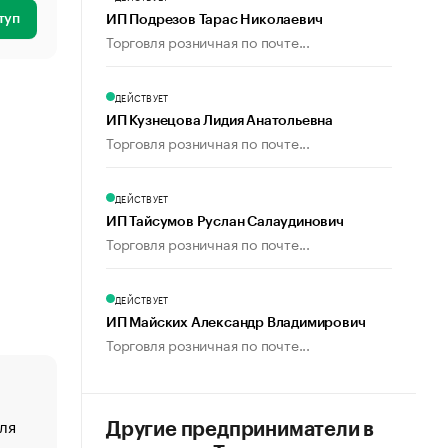
туп
ИП Подрезов Тарас Николаевич
Торговля розничная по почте...
ДЕЙСТВУЕТ
ИП Кузнецова Лидия Анатольевна
Торговля розничная по почте...
ДЕЙСТВУЕТ
ИП Тайсумов Руслан Салаудинович
Торговля розничная по почте...
ДЕЙСТВУЕТ
ИП Майских Александр Владимирович
Торговля розничная по почте...
ля
«От спорта тело стареет иначе». Как живет глава ко
Другие предприниматели в
создавшей GTA