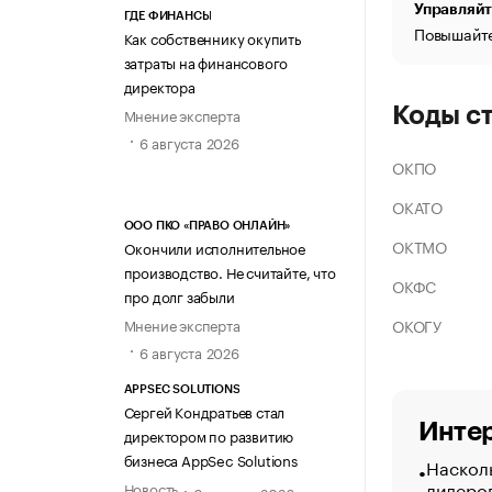
Управляйт
ГДЕ ФИНАНСЫ
Повышайте
Как собственнику окупить
затраты на финансового
директора
Коды с
Мнение эксперта
6 августа 2026
ОКПО
ОКАТО
ООО ПКО «ПРАВО ОНЛАЙН»
ОКТМО
Окончили исполнительное
производство. Не считайте, что
ОКФС
про долг забыли
ОКОГУ
Мнение эксперта
6 августа 2026
APPSEC SOLUTIONS
Сергей Кондратьев стал
Интер
директором по развитию
бизнеса AppSec Solutions
Насколь
лидеро
Новость
6 августа 2026