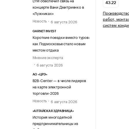
LYM обеспечил связь на
43.22
концерте Вани Дмитриенко в
Производство
«Лужниках»
работ, монта
Новость
6 августа 2026
систем конди
GARNET INVEST
Короткие поездки вместо туров:
как Подмосковье стало новым
местом отдыха
Мнение эксперта
6 августа 2026
АО «ЦРЭ»
B2B-Center — в числе лидеров
на карте электронной
торговли-2026
Новость
6 августа 2026
«АЛТАЙСКАЯ ЗДРАВНИЦА»
История многодетной
предпринимательницы из