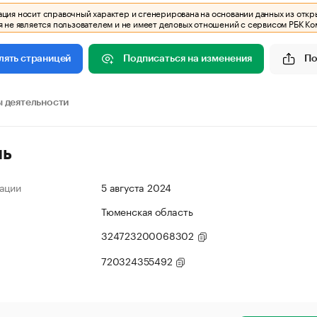
ия носит справочный характер и сгенерирована на основании данных из откр
 не является пользователем и не имеет деловых отношений с сервисом РБК Ко
Подписаться на изменения
По
лять страницей
 деятельности
ль
ации
5 августа 2024
Тюменская область
324723200068302
720324355492