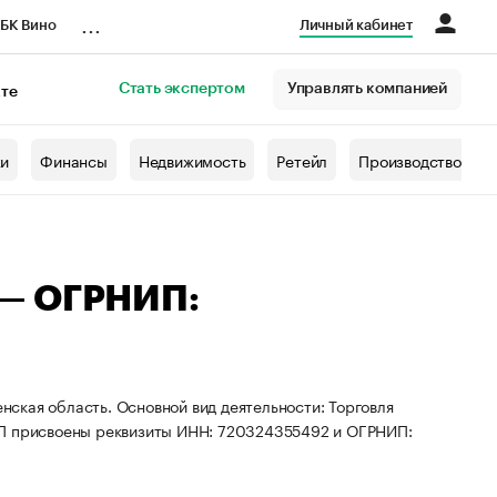
...
БК Вино
Личный кабинет
Стать экспертом
Управлять компанией
кте
азета
жи
Финансы
Недвижимость
Ретейл
Производство
 — ОГРНИП:
ская область. Основной вид деятельности: Торговля
ИП присвоены реквизиты ИНН: 720324355492 и ОГРНИП: