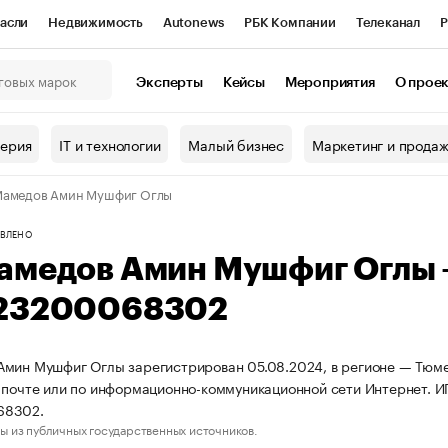
асли
Недвижимость
Autonews
РБК Компании
Телеканал
Р
К Курсы
РБК Life
Тренды
Визионеры
Национальные проекты
Эксперты
Кейсы
Мероприятия
О прое
онный клуб
Исследования
Кредитные рейтинги
Франшизы
Г
терия
IT и технологии
Малый бизнес
Маркетинг и прода
Проверка контрагентов
Политика
Экономика
Бизнес
Мамедов Амин Мушфиг Оглы
ы
ВЛЕНО
амедов Амин Мушфиг Оглы
23200068302
мин Мушфиг Оглы зарегистрирован 05.08.2024, в регионе — Тюмен
 почте или по информационно-коммуникационной сети Интернет. 
68302.
ы из публичных государственных источников.