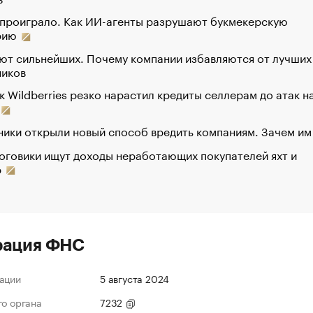
 проиграло. Как ИИ-агенты разрушают букмекерскую
рию
ют сильнейших. Почему компании избавляются от лучших
ников
к Wildberries резко нарастил кредиты селлерам до атак н
ики открыли новый способ вредить компаниям. Зачем им
оговики ищут доходы неработающих покупателей яхт и
р
рация ФНС
ации
5 августа 2024
го органа
7232