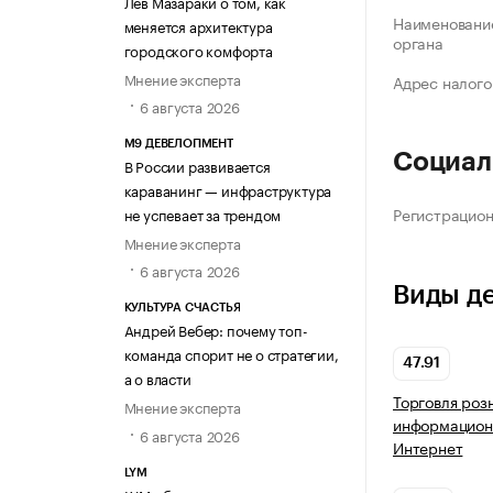
Лев Мазараки о том, как
Наименование
меняется архитектура
органа
городского комфорта
Мнение эксперта
Адрес налого
6 августа 2026
М9 ДЕВЕЛОПМЕНТ
Социал
В России развивается
караванинг — инфраструктура
Регистрацио
не успевает за трендом
Мнение эксперта
6 августа 2026
Виды д
КУЛЬТУРА СЧАСТЬЯ
Андрей Вебер: почему топ-
команда спорит не о стратегии,
47.91
а о власти
Торговля роз
Мнение эксперта
информацион
6 августа 2026
Интернет
LYM