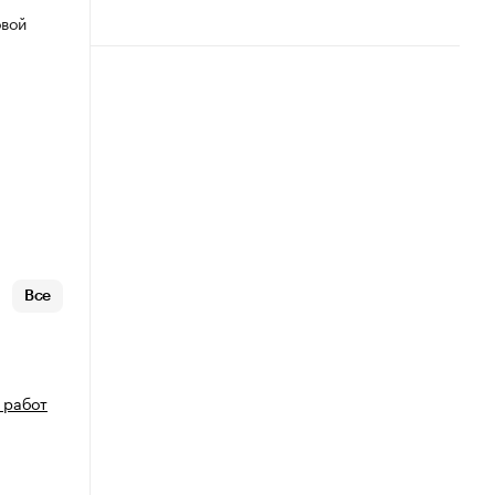
овой
Все
 работ