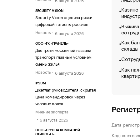
Казино
SECURITY VISION
индуст
Security Vision оценила риски
цифровой гигиены россиян
Выжива
сотруд
Новость
6 августа 2026
Как бан
ООО «ГК «ГРАНЕЛЬ»
склады
Две трети москвичей назвали
транспорт главным условием
Сотрудн
смены жилья
Как нал
Новость
6 августа 2026
кварти
IPSUM
Джетлаг руководителя: скрытая
цена командировок через
часовые пояса
Регист
Мнение эксперта
6 августа 2026
Дата регистр
ООО «ГРУППА КОМПАНИЙ
Код налогово
СТИЛОБАТ»