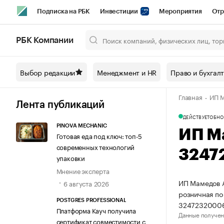
Подписка на РБК
Инвестиции
Мероприятия
Отр
Спорт
Школа управления РБК
РБК Образование
РБ
РБК Компании
Город
Стиль
Крипто
РБК Бизнес-среда
Дискусси
Выбор редакции
Менеджмент и HR
Право и бухгал
Спецпроекты СПб
Конференции СПб
Спецпроекты
Главная
ИП 
Технологии и медиа
Финансы
Рынок наличной валют
Лента публикаций
ДЕЙСТВУЕТ
ОБНО
PINOVA MECHANIC
ИП М
Готовая еда под ключ: топ-5
современных технологий
3247
упаковки
Мнение эксперта
ИП Мамедов А
6 августа 2026
розничная по
POSTGRES PROFESSIONAL
3247232000
Платформа Кауч получила
Данные получен
сертификат совместимости с