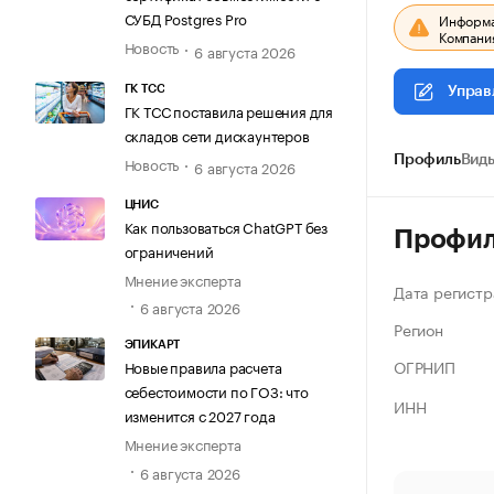
СУБД Postgres Pro
Информац
Компания
Новость
6 августа 2026
ГК ТСС
Управ
ГК ТСС поставила решения для
складов сети дискаунтеров
Новость
Профиль
Виды
6 августа 2026
ЦНИС
Как пользоваться ChatGPT без
Профи
ограничений
Мнение эксперта
Дата регистр
6 августа 2026
Регион
ЭПИКАРТ
ОГРНИП
Новые правила расчета
себестоимости по ГОЗ: что
ИНН
изменится с 2027 года
Мнение эксперта
6 августа 2026