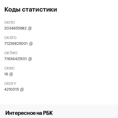
Коды статистики
ОКПО
2034655982
ОКАТО
71236825001
ОКТМО
71636425101
ОКФС
16
ОКОГУ
4210015
Интересное на РБК