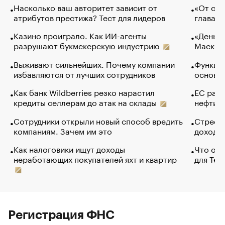
Насколько ваш авторитет зависит от
«От спо
атрибутов престижа? Тест для лидеров
глава к
Казино проиграло. Как ИИ-агенты
«Деньги
разрушают букмекерскую индустрию
Маск в 
Выживают сильнейших. Почему компании
Функции
избавляются от лучших сотрудников
основ э
Как банк Wildberries резко нарастил
ЕС раз
кредиты селлерам до атак на склады
нефти —
Сотрудники открыли новый способ вредить
Стресс 
компаниям. Зачем им это
доходов
Как налоговики ищут доходы
Что обв
неработающих покупателей яхт и квартир
для Tel
Регистрация ФНС