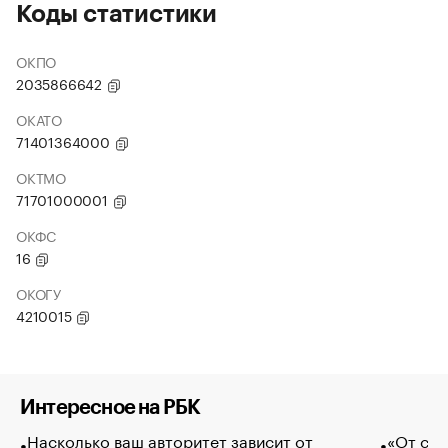
Коды статистики
ОКПО
2035866642
ОКАТО
71401364000
ОКТМО
71701000001
ОКФС
16
ОКОГУ
4210015
Интересное на РБК
Насколько ваш авторитет зависит от
«От спо