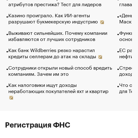
атрибутов престижа? Тест для лидеров
глава к
Казино проиграло. Как ИИ-агенты
«Деньги
разрушают букмекерскую индустрию
Маск в 
Выживают сильнейших. Почему компании
Функции
избавляются от лучших сотрудников
основ э
Как банк Wildberries резко нарастил
ЕС раз
кредиты селлерам до атак на склады
нефти —
Сотрудники открыли новый способ вредить
Стресс 
компаниям. Зачем им это
доходов
Как налоговики ищут доходы
Что обв
неработающих покупателей яхт и квартир
для Tel
Регистрация ФНС