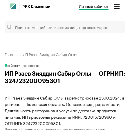
Личный кабинет
РБК Компании
Главная
ИП Рзаев Зияддин Сабир Оглы
ДЕЙСТВУЕТ
ОБНОВЛЕНО
ИП Рзаев Зияддин Сабир Оглы — ОГРНИП:
324723200095301
ИП Рзаев Зияддин Сабир Оглы зарегистрирован 23.10.2024, в
регионе — Тюменская область. Основной вид деятельности:
Деятельность ресторанов и услуги по доставке продуктов
питания. ИП присвоены реквизиты ИНН: 720615720990 и
ОГРНИП: 324723200095301.
Данные получены из публичных государственных источников.