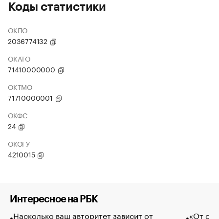
Коды статистики
ОКПО
2036774132
ОКАТО
71410000000
ОКТМО
71710000001
ОКФС
24
ОКОГУ
4210015
Интересное на РБК
Насколько ваш авторитет зависит от
«От спо