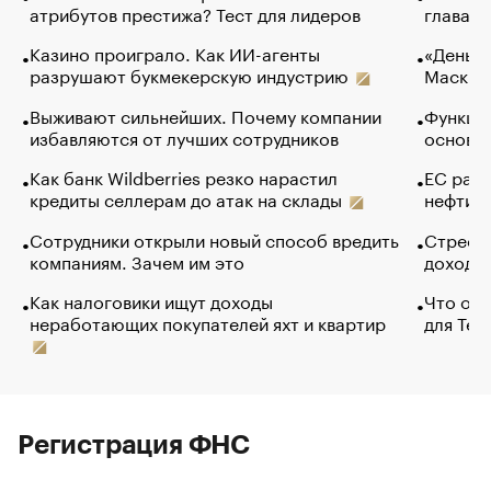
атрибутов престижа? Тест для лидеров
глава к
Казино проиграло. Как ИИ-агенты
«Деньги
разрушают букмекерскую индустрию
Маск в 
Выживают сильнейших. Почему компании
Функции
избавляются от лучших сотрудников
основ э
Как банк Wildberries резко нарастил
ЕС раз
кредиты селлерам до атак на склады
нефти —
Сотрудники открыли новый способ вредить
Стресс 
компаниям. Зачем им это
доходов
Как налоговики ищут доходы
Что обв
неработающих покупателей яхт и квартир
для Tel
Регистрация ФНС