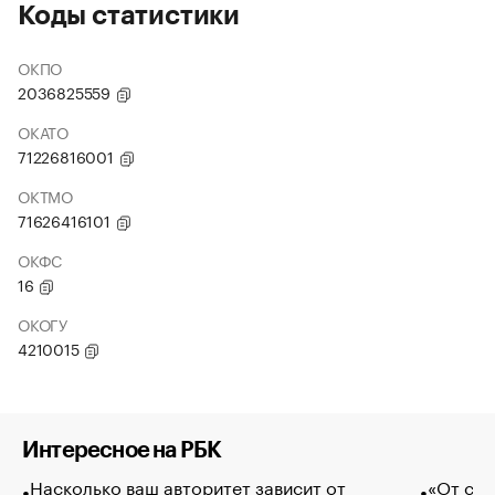
Коды статистики
ОКПО
2036825559
ОКАТО
71226816001
ОКТМО
71626416101
ОКФС
16
ОКОГУ
4210015
Интересное на РБК
Насколько ваш авторитет зависит от
«От спо