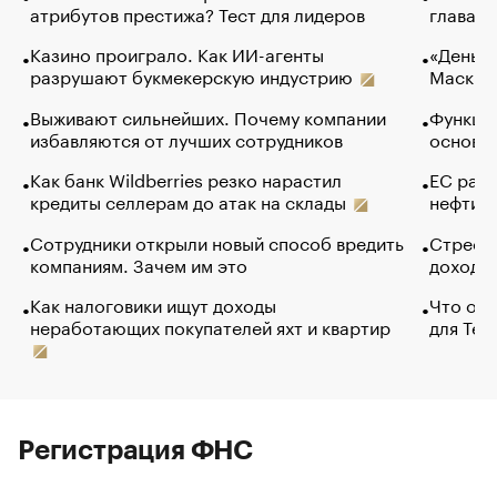
атрибутов престижа? Тест для лидеров
глава к
Казино проиграло. Как ИИ-агенты
«Деньги
разрушают букмекерскую индустрию
Маск в 
Выживают сильнейших. Почему компании
Функции
избавляются от лучших сотрудников
основ э
Как банк Wildberries резко нарастил
ЕС раз
кредиты селлерам до атак на склады
нефти —
Сотрудники открыли новый способ вредить
Стресс 
компаниям. Зачем им это
доходов
Как налоговики ищут доходы
Что обв
неработающих покупателей яхт и квартир
для Tel
Регистрация ФНС