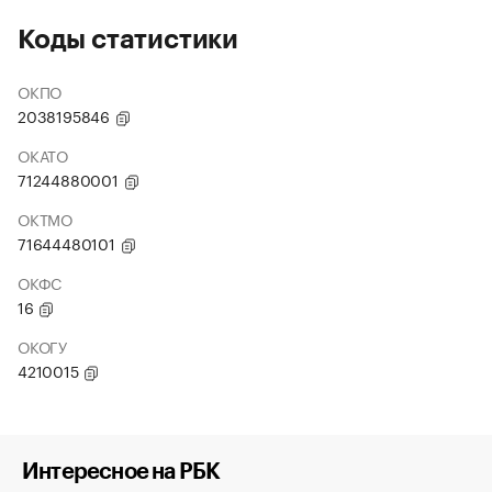
Коды статистики
ОКПО
2038195846
ОКАТО
71244880001
ОКТМО
71644480101
ОКФС
16
ОКОГУ
4210015
Интересное на РБК