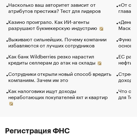
Насколько ваш авторитет зависит от
«От спо
атрибутов престижа? Тест для лидеров
глава к
Казино проиграло. Как ИИ-агенты
«Деньги
разрушают букмекерскую индустрию
Маск в 
Выживают сильнейших. Почему компании
Функции
избавляются от лучших сотрудников
основ э
Как банк Wildberries резко нарастил
ЕС раз
кредиты селлерам до атак на склады
нефти —
Сотрудники открыли новый способ вредить
Стресс 
компаниям. Зачем им это
доходов
Как налоговики ищут доходы
Что обв
неработающих покупателей яхт и квартир
для Tel
Регистрация ФНС