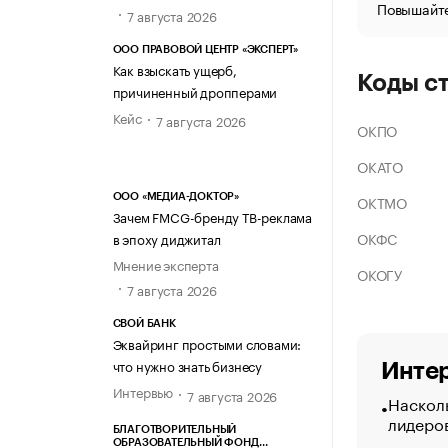
Повышайте
7 августа 2026
ООО ПРАВОВОЙ ЦЕНТР «ЭКСПЕРТ»
Как взыскать ущерб,
Коды с
причиненный дропперами
Кейс
7 августа 2026
ОКПО
ОКАТО
ОКТМО
ООО «МЕДИА-ДОКТОР»
Зачем FMCG-бренду ТВ-реклама
ОКФС
в эпоху диджитал
Мнение эксперта
ОКОГУ
7 августа 2026
СВОЙ БАНК
Эквайринг простыми словами:
что нужно знать бизнесу
Интер
Интервью
7 августа 2026
Насколь
лидеро
БЛАГОТВОРИТЕЛЬНЫЙ
ОБРАЗОВАТЕЛЬНЫЙ ФОНД