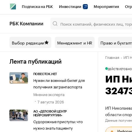
Подписка на РБК
Инвестиции
Мероприятия
Отр
Спорт
Школа управления РБК
РБК Образование
РБ
РБК Компании
Город
Стиль
Крипто
РБК Бизнес-среда
Дискусси
Выбор редакции
Менеджмент и HR
Право и бухгал
Спецпроекты СПб
Конференции СПб
Спецпроекты
Главная
ИП Н
Технологии и медиа
Финансы
Рынок наличной валют
Лента публикаций
ДЕЙСТВУЕТ
ОБНО
ПОВЕСТОК.НЕТ
ИП Н
Нужен ли военный билет для
получения загранпаспорта
3247
Мнение эксперта
7 августа 2026
ИП Николаева
АО «ДЕЛОВОЙ ЦЕНТР
области спо
НЕЙРОХИРУРГИИ»
Данные получен
Судорожные приступы: что
нужно знать пациенту
Информац