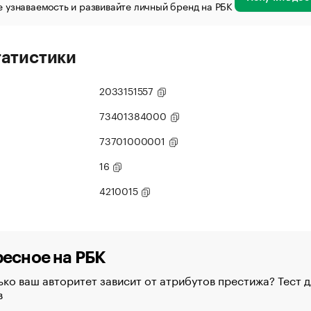
 узнаваемость и развивайте личный бренд на РБК
татистики
2033151557
73401384000
73701000001
16
4210015
есное на РБК
ко ваш авторитет зависит от атрибутов престижа? Тест д
в