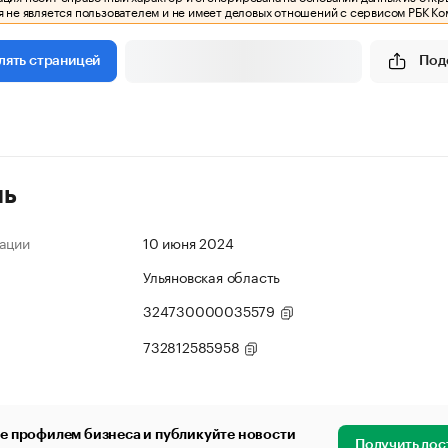
 не является пользователем и не имеет деловых отношений с сервисом РБК Ко
Под
лять страницей
ль
ации
10 июня 2024
Ульяновская область
324730000035579
732812585958
е профилем бизнеса и публикуйте новости
Получить дос