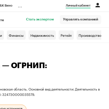
...
БК Вино
Личный кабинет
Стать экспертом
Управлять компанией
кте
азета
жи
Финансы
Недвижимость
Ретейл
Производство
а — ОГРНИП:
овская область. Основной вид деятельности: Деятельность в
П: 324730000035579.
ытых источников.