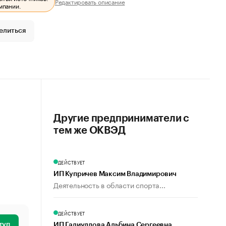
Редактировать описание
мпании.
елиться
Другие предприниматели с
тем же ОКВЭД
ДЕЙСТВУЕТ
ИП Купричев Максим Владимирович
Деятельность в области спорта...
ДЕЙСТВУЕТ
туп
ИП Галиуллова Альбина Сергеевна