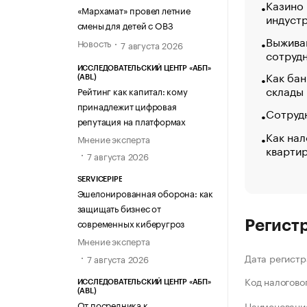
Казино
«МАРХАМАТ»
«Мархамат» провел летние
индуст
смены для детей с ОВЗ
Выжива
Новость
7 августа 2026
сотруд
ИССЛЕДОВАТЕЛЬСКИЙ ЦЕНТР «АБП»
Как бан
(ABL)
склады
Рейтинг как капитал: кому
принадлежит цифровая
Сотрудн
репутация на платформах
Как нал
Мнение эксперта
кварти
7 августа 2026
SERVICEPIPE
Эшелонированная оборона: как
защищать бизнес от
современных киберугроз
Регист
Мнение эксперта
Дата регистр
7 августа 2026
Код налогово
ИССЛЕДОВАТЕЛЬСКИЙ ЦЕНТР «АБП»
(ABL)
От посредника к
Наименование