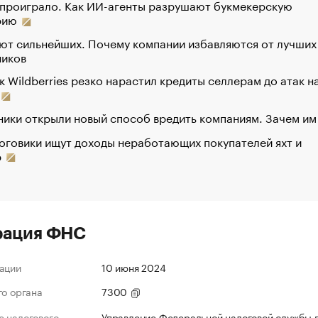
 проиграло. Как ИИ-агенты разрушают букмекерскую
рию
ют сильнейших. Почему компании избавляются от лучших
ников
к Wildberries резко нарастил кредиты селлерам до атак н
ики открыли новый способ вредить компаниям. Зачем им
оговики ищут доходы неработающих покупателей яхт и
р
рация ФНС
ации
10 июня 2024
го органа
7300
 налогового
Управление Федеральной налоговой службы 