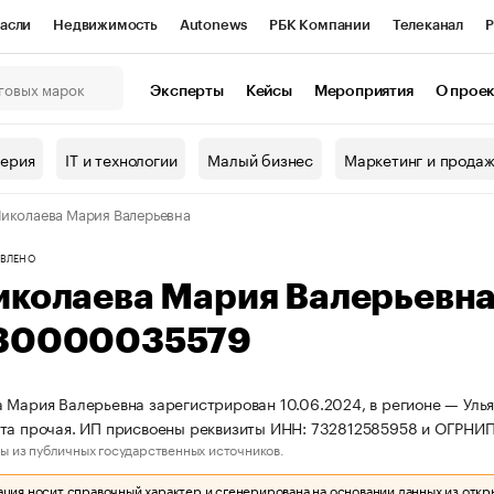
асли
Недвижимость
Autonews
РБК Компании
Телеканал
Р
К Курсы
РБК Life
Тренды
Визионеры
Национальные проекты
Эксперты
Кейсы
Мероприятия
О прое
онный клуб
Исследования
Кредитные рейтинги
Франшизы
Г
терия
IT и технологии
Малый бизнес
Маркетинг и прода
Проверка контрагентов
Политика
Экономика
Бизнес
иколаева Мария Валерьевна
ы
ВЛЕНО
иколаева Мария Валерьевн
30000035579
 Мария Валерьевна зарегистрирован 10.06.2024, в регионе — Ульян
рта прочая. ИП присвоены реквизиты ИНН: 732812585958 и ОГРНИ
ы из публичных государственных источников.
ия носит справочный характер и сгенерирована на основании данных из откр