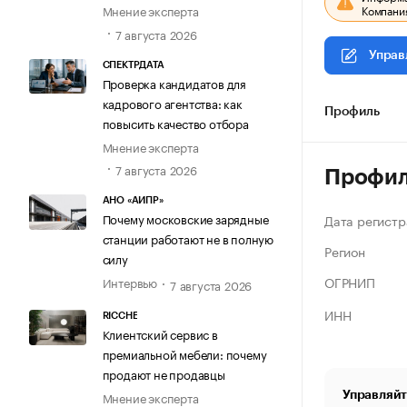
Компания
Мнение эксперта
7 августа 2026
Управ
СПЕКТРДАТА
Проверка кандидатов для
кадрового агентства: как
Профиль
повысить качество отбора
Мнение эксперта
7 августа 2026
Профи
АНО «АИПР»
Почему московские зарядные
Дата регистр
станции работают не в полную
Регион
силу
ОГРНИП
Интервью
7 августа 2026
ИНН
RICCHE
Клиентский сервис в
премиальной мебели: почему
продают не продавцы
Управляйт
Мнение эксперта