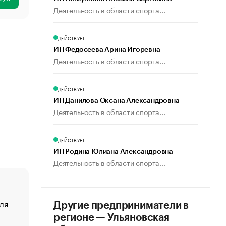
Деятельность в области спорта...
ДЕЙСТВУЕТ
ИП Федосеева Арина Игоревна
Деятельность в области спорта...
ДЕЙСТВУЕТ
ИП Данилова Оксана Александровна
Деятельность в области спорта...
ДЕЙСТВУЕТ
ИП Родина Юлиана Александровна
Деятельность в области спорта...
ля
«От спорта тело стареет иначе». Как живет глава ко
Другие предприниматели в
создавшей GTA
регионе — Ульяновская