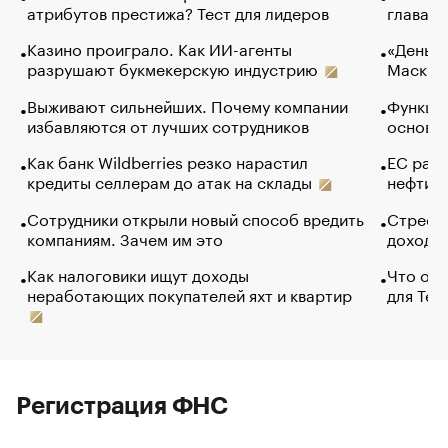
атрибутов престижа? Тест для лидеров
глава к
Казино проиграло. Как ИИ-агенты
«Деньги
разрушают букмекерскую индустрию
Маск в 
Выживают сильнейших. Почему компании
Функции
избавляются от лучших сотрудников
основ э
Как банк Wildberries резко нарастил
ЕС раз
кредиты селлерам до атак на склады
нефти —
Сотрудники открыли новый способ вредить
Стресс 
компаниям. Зачем им это
доходов
Как налоговики ищут доходы
Что обв
неработающих покупателей яхт и квартир
для Tel
Регистрация ФНС