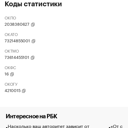
Коды статистики
ОКПО
2038380627
ОКАТО
73214855001
ОКТМО
73614455101
ОКФС
16
ОКОГУ
4210015
Интересное на РБК
Насколько ваш авторитет зависит от
«От спо