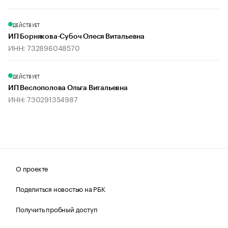
ДЕЙСТВУЕТ
ИП Борнякова-Субоч Олеся Витальевна
ИНН: 732896048570
ДЕЙСТВУЕТ
ИП Веслополова Ольга Витальевна
ИНН: 730291354987
О проекте
Поделиться новостью на РБК
Получить пробный доступ