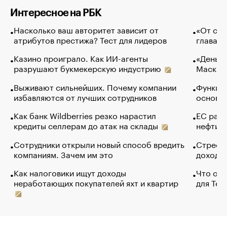
Интересное на РБК
Насколько ваш авторитет зависит от
«От спо
атрибутов престижа? Тест для лидеров
глава к
Казино проиграло. Как ИИ-агенты
«Деньги
разрушают букмекерскую индустрию
Маск в 
Выживают сильнейших. Почему компании
Функции
избавляются от лучших сотрудников
основ э
Как банк Wildberries резко нарастил
ЕС раз
кредиты селлерам до атак на склады
нефти —
Сотрудники открыли новый способ вредить
Стресс 
компаниям. Зачем им это
доходов
Как налоговики ищут доходы
Что обв
неработающих покупателей яхт и квартир
для Tel