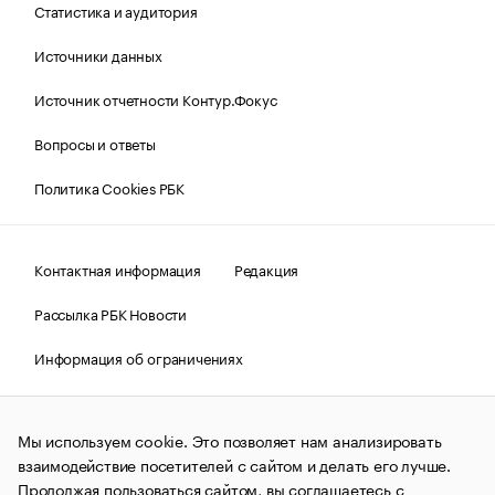
Статистика и аудитория
Источники данных
Источник отчетности Контур.Фокус
Вопросы и ответы
Политика Cookies РБК
Контактная информация
Редакция
Рассылка РБК Новости
Информация об ограничениях
Правовая информация
О соблюдении авторских прав
Мы используем cookie. Это позволяет нам анализировать
© АО «РОСБИЗНЕСКОНСАЛТИНГ»,
1995–2026.
Сообщения
и материалы информационного агентства «РБК»
взаимодействие посетителей с сайтом и делать его лучше.
(зарегистрировано Федеральной службой по надзору в сфере
Продолжая пользоваться сайтом, вы соглашаетесь с