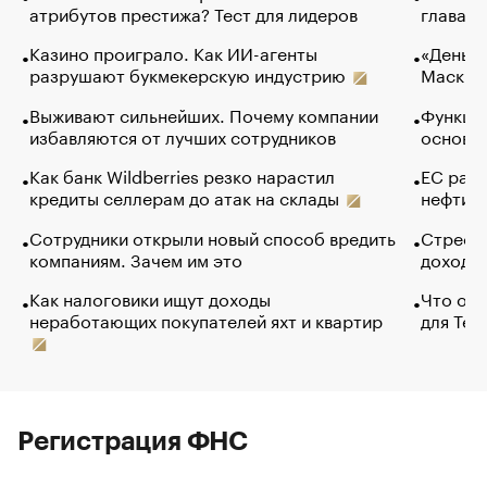
атрибутов престижа? Тест для лидеров
глава к
Казино проиграло. Как ИИ-агенты
«Деньги
разрушают букмекерскую индустрию
Маск в 
Выживают сильнейших. Почему компании
Функции
избавляются от лучших сотрудников
основ э
Как банк Wildberries резко нарастил
ЕС раз
кредиты селлерам до атак на склады
нефти —
Сотрудники открыли новый способ вредить
Стресс 
компаниям. Зачем им это
доходов
Как налоговики ищут доходы
Что обв
неработающих покупателей яхт и квартир
для Tel
Регистрация ФНС