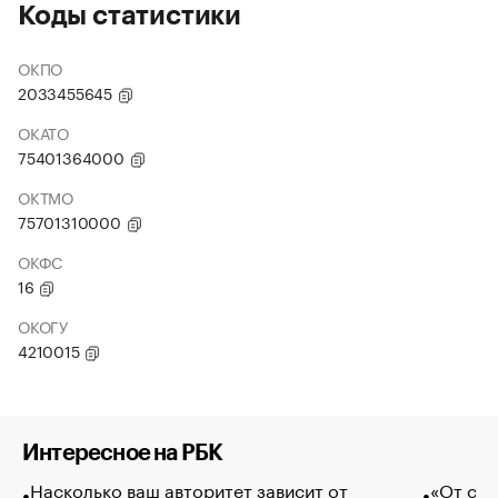
Коды статистики
ОКПО
2033455645
ОКАТО
75401364000
ОКТМО
75701310000
ОКФС
16
ОКОГУ
4210015
Интересное на РБК
Насколько ваш авторитет зависит от
«От спо