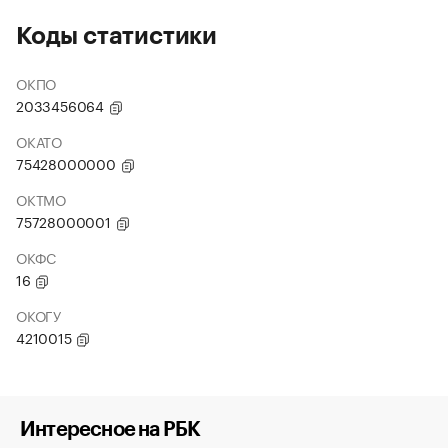
Коды статистики
ОКПО
2033456064
ОКАТО
75428000000
ОКТМО
75728000001
ОКФС
16
ОКОГУ
4210015
Интересное на РБК