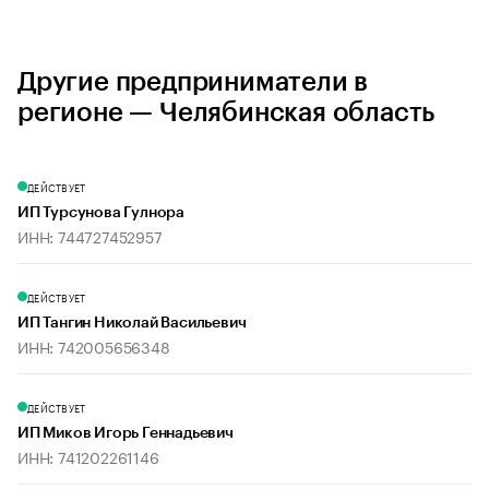
Другие предприниматели в
регионе — Челябинская область
ДЕЙСТВУЕТ
ИП Турсунова Гулнора
ИНН: 744727452957
ДЕЙСТВУЕТ
ИП Тангин Николай Васильевич
ИНН: 742005656348
ДЕЙСТВУЕТ
ИП Миков Игорь Геннадьевич
ИНН: 741202261146