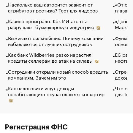
Насколько ваш авторитет зависит от
«От спо
атрибутов престижа? Тест для лидеров
глава к
Казино проиграло. Как ИИ-агенты
«Деньги
разрушают букмекерскую индустрию
Маск в 
Выживают сильнейших. Почему компании
Функции
избавляются от лучших сотрудников
основ э
Как банк Wildberries резко нарастил
ЕС раз
кредиты селлерам до атак на склады
нефти —
Сотрудники открыли новый способ вредить
Стресс 
компаниям. Зачем им это
доходов
Как налоговики ищут доходы
Что обв
неработающих покупателей яхт и квартир
для Tel
Регистрация ФНС