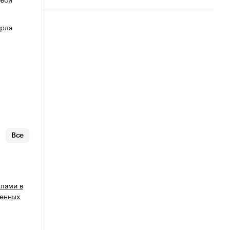
арла
Все
ллами в
ценных