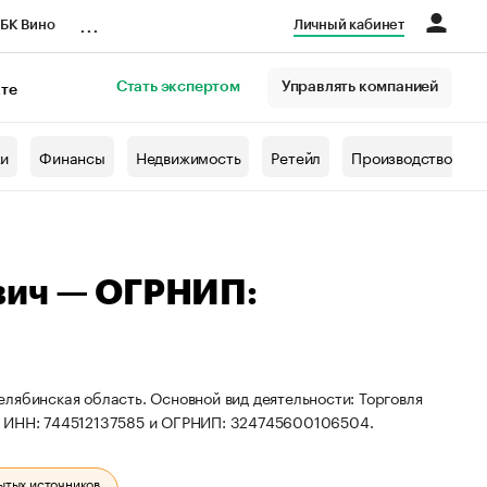
...
БК Вино
Личный кабинет
Стать экспертом
Управлять компанией
кте
азета
жи
Финансы
Недвижимость
Ретейл
Производство
вич — ОГРНИП:
лябинская область. Основной вид деятельности: Торговля
ы ИНН: 744512137585 и ОГРНИП: 324745600106504.
ытых источников.