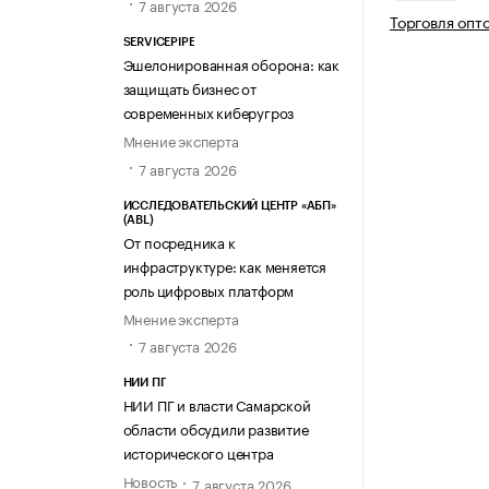
7 августа 2026
Торговля опт
SERVICEPIPE
Эшелонированная оборона: как
защищать бизнес от
современных киберугроз
Мнение эксперта
7 августа 2026
ИССЛЕДОВАТЕЛЬСКИЙ ЦЕНТР «АБП»
(ABL)
От посредника к
инфраструктуре: как меняется
роль цифровых платформ
Мнение эксперта
7 августа 2026
НИИ ПГ
НИИ ПГ и власти Самарской
области обсудили развитие
исторического центра
Новость
7 августа 2026