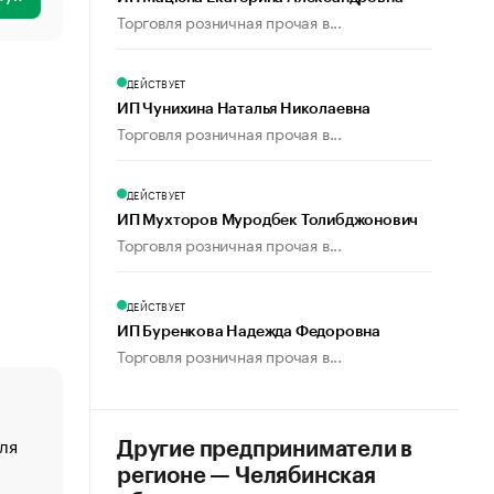
Торговля розничная прочая в...
ДЕЙСТВУЕТ
ИП Чунихина Наталья Николаевна
Торговля розничная прочая в...
ДЕЙСТВУЕТ
ИП Мухторов Муродбек Толибджонович
Торговля розничная прочая в...
ДЕЙСТВУЕТ
ИП Буренкова Надежда Федоровна
Торговля розничная прочая в...
ля
«От спорта тело стареет иначе». Как живет глава ко
Другие предприниматели в
создавшей GTA
регионе — Челябинская