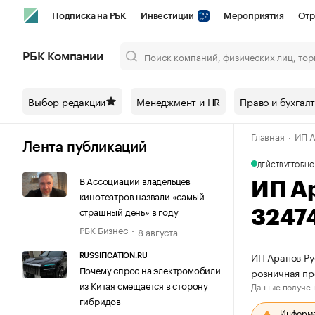
Подписка на РБК
Инвестиции
Мероприятия
Отр
Спорт
Школа управления РБК
РБК Образование
РБ
РБК Компании
Город
Стиль
Крипто
РБК Бизнес-среда
Дискусси
Выбор редакции
Менеджмент и HR
Право и бухгал
Спецпроекты СПб
Конференции СПб
Спецпроекты
Главная
ИП А
Технологии и медиа
Финансы
Рынок наличной валют
Лента публикаций
ДЕЙСТВУЕТ
ОБНО
В Ассоциации владельцев
ИП А
кинотеатров назвали «самый
страшный день» в году
3247
РБК Бизнес
8 августа
ИП Арапов Ру
RUSSIFICATION.RU
Почему спрос на электромобили
розничная пр
из Китая смещается в сторону
Данные получен
гибридов
Информац