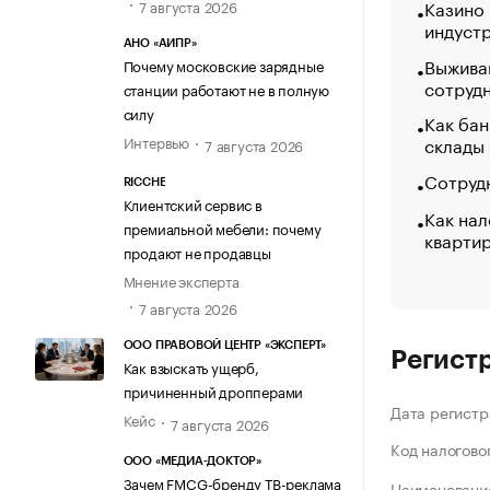
Казино
7 августа 2026
индуст
АНО «АИПР»
Выжива
Почему московские зарядные
сотруд
станции работают не в полную
силу
Как бан
Интервью
склады
7 августа 2026
Сотрудн
RICCHE
Клиентский сервис в
Как нал
премиальной мебели: почему
кварти
продают не продавцы
Мнение эксперта
7 августа 2026
ООО ПРАВОВОЙ ЦЕНТР «ЭКСПЕРТ»
Регист
Как взыскать ущерб,
причиненный дропперами
Дата регистр
Кейс
7 августа 2026
Код налогово
ООО «МЕДИА-ДОКТОР»
Зачем FMCG-бренду ТВ-реклама
Наименование