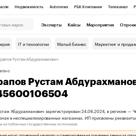
асли
Недвижимость
Autonews
РБК Компании
Телеканал
Р
К Курсы
РБК Life
Тренды
Визионеры
Национальные проекты
Эксперты
Кейсы
Мероприятия
О прое
онный клуб
Исследования
Кредитные рейтинги
Франшизы
Г
терия
IT и технологии
Малый бизнес
Маркетинг и прода
Проверка контрагентов
Политика
Экономика
Бизнес
рапов Рустам Абдурахманович
ы
ВЛЕНО
рапов Рустам Абдурахмано
45600106504
стам Абдурахманович зарегистрирован 24.06.2024, в регионе — Че
очая в неспециализированных магазинах. ИП присвоены реквизит
ы из публичных государственных источников.
ия носит справочный характер и сгенерирована на основании данных из откр