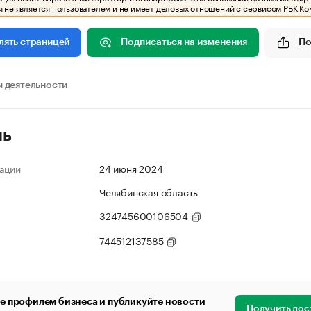
 не является пользователем и не имеет деловых отношений с сервисом РБК Ко
Подписаться на изменения
По
лять страницей
 деятельности
ль
ации
24 июня 2024
Челябинская область
324745600106504
744512137585
е профилем бизнеса и публикуйте новости
Получить дос