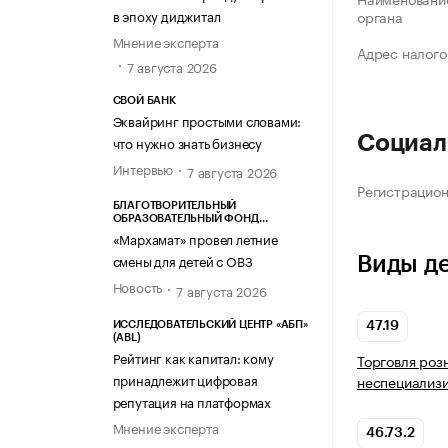
в эпоху диджитал
органа
Мнение эксперта
Адрес налого
7 августа 2026
СВОЙ БАНК
Эквайринг простыми словами:
Социал
что нужно знать бизнесу
Интервью
7 августа 2026
Регистрацио
БЛАГОТВОРИТЕЛЬНЫЙ
ОБРАЗОВАТЕЛЬНЫЙ ФОНД
«МАРХАМАТ»
«Мархамат» провел летние
смены для детей с ОВЗ
Виды д
Новость
7 августа 2026
ИССЛЕДОВАТЕЛЬСКИЙ ЦЕНТР «АБП»
47.19
(ABL)
Рейтинг как капитал: кому
Торговля роз
принадлежит цифровая
неспециализ
репутация на платформах
Мнение эксперта
46.73.2