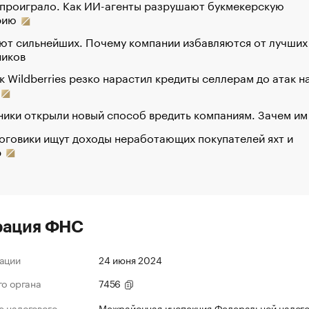
 проиграло. Как ИИ-агенты разрушают букмекерскую
рию
ют сильнейших. Почему компании избавляются от лучших
ников
к Wildberries резко нарастил кредиты селлерам до атак н
ики открыли новый способ вредить компаниям. Зачем им
оговики ищут доходы неработающих покупателей яхт и
р
рация ФНС
ации
24 июня 2024
го органа
7456
 налогового
Межрайонная инспекция Федеральной налог