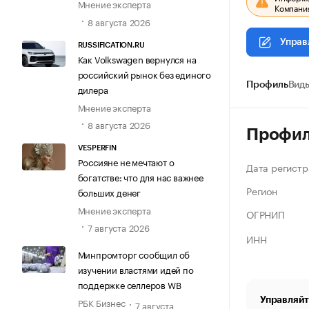
Мнение эксперта
Компания
8 августа 2026
Управ
RUSSIFICATION.RU
Как Volkswagen вернулся на
российский рынок без единого
Профиль
Виды
дилера
Мнение эксперта
8 августа 2026
Профи
VESPERFIN
Россияне не мечтают о
Дата регистр
богатстве: что для нас важнее
Регион
больших денег
Мнение эксперта
ОГРНИП
7 августа 2026
ИНН
Минпромторг сообщил об
изучении властями идей по
поддержке селлеров WB
Управляйт
РБК Бизнес
7 августа