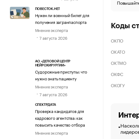
Повышайте
ПОВЕСТОК.НЕТ
Нужен ли военный билет для
получения загранпаспорта
Коды с
Мнение эксперта
7 августа 2026
ОКПО
ОКАТО
ОКТМО
АО «ДЕЛОВОЙ ЦЕНТР
НЕЙРОХИРУРГИИ»
Судорожные приступы: что
ОКФС
нужно знать пациенту
ОКОГУ
Мнение эксперта
7 августа 2026
СПЕКТРДАТА
Проверка кандидатов для
Интер
кадрового агентства: как
Насколь
повысить качество отбора
лидеро
Мнение эксперта