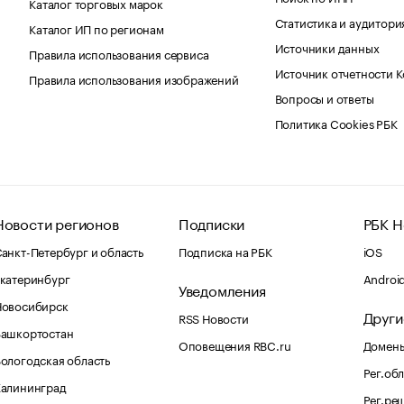
Каталог торговых марок
Статистика и аудитори
Каталог ИП по регионам
Источники данных
Правила использования сервиса
Источник отчетности 
Правила использования изображений
Вопросы и ответы
Политика Cookies РБК
Новости регионов
Подписки
РБК Н
анкт-Петербург и область
Подписка на РБК
iOS
катеринбург
Androi
Уведомления
Новосибирск
Други
RSS Новости
Башкортостан
Оповещения RBC.ru
Домены
ологодская область
Рег.об
Калининград
Рег.ре