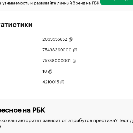
 узнаваемость и развивайте личный бренд на РБК
татистики
2033555852
75438369000
75738000001
16
4210015
есное на РБК
ко ваш авторитет зависит от атрибутов престижа? Тест д
в