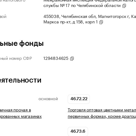
службы № 17 по Челябинской области
вой
455038, Челябинская обл, Магнитогорск г, К
Маркса пр-кт, д 158, корп 1
ьные фонды
нный номер СФР
1294834625
еятельности
46.72.22
ОСНОВНОЙ
ничная прочая в
Торговля оптовая цветными мета
ированных магазинах
первичных формах, кроме драго
46.73.6