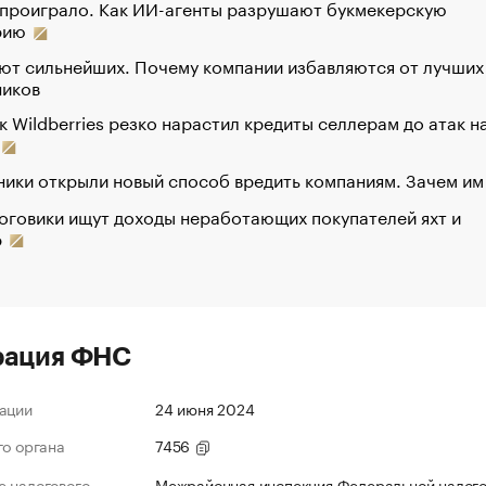
 проиграло. Как ИИ-агенты разрушают букмекерскую
рию
ют сильнейших. Почему компании избавляются от лучших
ников
к Wildberries резко нарастил кредиты селлерам до атак н
ики открыли новый способ вредить компаниям. Зачем им
оговики ищут доходы неработающих покупателей яхт и
р
рация ФНС
ации
24 июня 2024
го органа
7456
 налогового
Межрайонная инспекция Федеральной налог