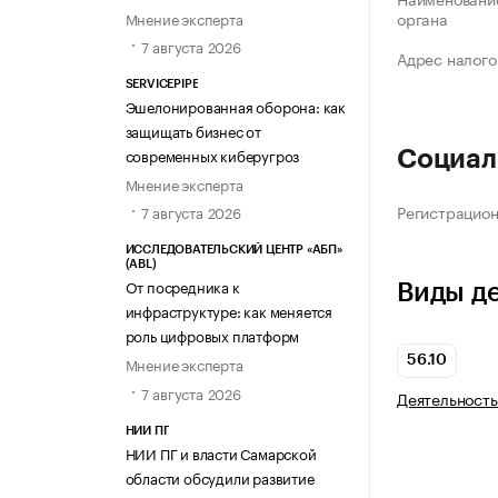
органа
Мнение эксперта
7 августа 2026
Адрес налого
SERVICEPIPE
Эшелонированная оборона: как
защищать бизнес от
современных киберугроз
Социал
Мнение эксперта
Регистрацио
7 августа 2026
ИССЛЕДОВАТЕЛЬСКИЙ ЦЕНТР «АБП»
(ABL)
От посредника к
Виды д
инфраструктуре: как меняется
роль цифровых платформ
56.10
Мнение эксперта
7 августа 2026
Деятельность
НИИ ПГ
НИИ ПГ и власти Самарской
области обсудили развитие