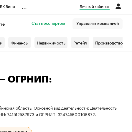
...
БК Вино
Личный кабинет
Стать экспертом
Управлять компанией
кте
азета
жи
Финансы
Недвижимость
Ретейл
Производство
 — ОГРНИП:
инская область. Основной вид деятельности: Деятельность
 ИНН: 741512587973 и ОГРНИП: 324745600106872.
ытых источников.