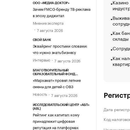
Казино
ООО «МЕДИА-ДОКТОР»
индуст
Зачем FMCG-бренду ТВ-реклама
в эпоху диджитал
Выжива
сотруд
Мнение эксперта
7 августа 2026
Как бан
склады
СВОЙ БАНК
Эквайринг простыми словами:
Сотрудн
что нужно знать бизнесу
Как нал
Интервью
7 августа 2026
кварти
БЛАГОТВОРИТЕЛЬНЫЙ
ОБРАЗОВАТЕЛЬНЫЙ ФОНД
«МАРХАМАТ»
«Мархамат» провел летние
смены для детей с ОВЗ
Новость
7 августа 2026
Регист
ИССЛЕДОВАТЕЛЬСКИЙ ЦЕНТР «АБП»
Дата регистр
(ABL)
Рейтинг как капитал: кому
Код налогово
принадлежит цифровая
репутация на платформах
Наименование