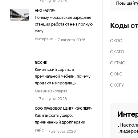
Повышайте
АНО «АИПР»
Почему московские зарядные
станции работают не в полную
Коды с
силу
Интервью
7 августа 2026
ОКПО
ОКАТО
ОКТМО
RICCHE
Клиентский сервис в
ОКФС
премиальной мебели: почему
продают не продавцы
ОКОГУ
Мнение эксперта
7 августа 2026
ООО ПРАВОВОЙ ЦЕНТР «ЭКСПЕРТ»
Интер
Как взыскать ущерб,
причиненный дропперами
Насколь
лидеро
Кейс
7 августа 2026