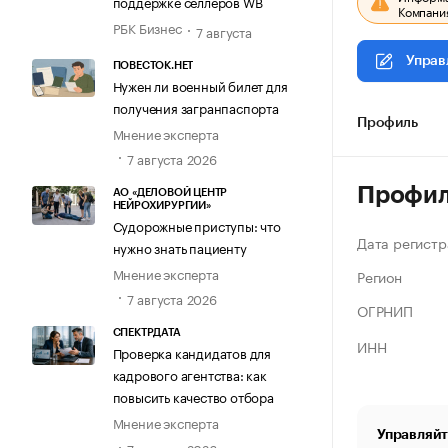
поддержке селлеров WB
Компания
РБК Бизнес
7 августа
Управ
ПОВЕСТОК.НЕТ
Нужен ли военный билет для
получения загранпаспорта
Профиль
Мнение эксперта
7 августа 2026
Профи
АО «ДЕЛОВОЙ ЦЕНТР
НЕЙРОХИРУРГИИ»
Судорожные приступы: что
Дата регистр
нужно знать пациенту
Мнение эксперта
Регион
7 августа 2026
ОГРНИП
СПЕКТРДАТА
ИНН
Проверка кандидатов для
кадрового агентства: как
повысить качество отбора
Мнение эксперта
Управляйт
7 августа 2026