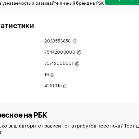
 узнаваемость и развивайте личный бренд на РБК
татистики
2033553856
75442000000
75742000001
16
4210015
есное на РБК
ко ваш авторитет зависит от атрибутов престижа? Тест д
в