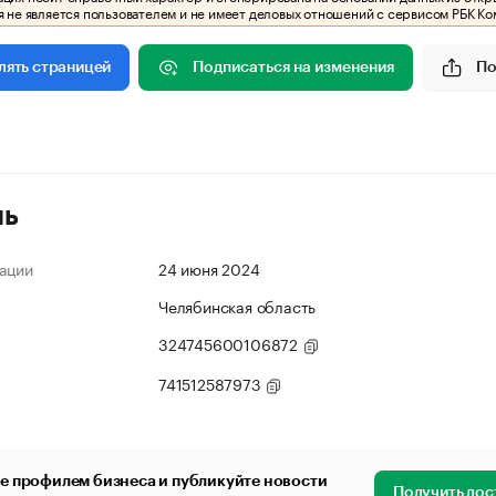
 не является пользователем и не имеет деловых отношений с сервисом РБК Ко
Подписаться на изменения
По
лять страницей
ль
ации
24 июня 2024
Челябинская область
324745600106872
741512587973
е профилем бизнеса и публикуйте новости
Получить дос