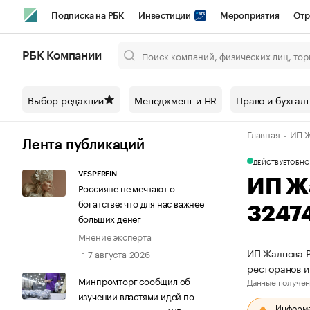
Подписка на РБК
Инвестиции
Мероприятия
Отр
Спорт
Школа управления РБК
РБК Образование
РБ
РБК Компании
Город
Стиль
Крипто
РБК Бизнес-среда
Дискусси
Выбор редакции
Менеджмент и HR
Право и бухгал
Спецпроекты СПб
Конференции СПб
Спецпроекты
Главная
ИП Ж
Технологии и медиа
Финансы
Рынок наличной валют
Лента публикаций
ДЕЙСТВУЕТ
ОБНО
VESPERFIN
ИП Ж
Россияне не мечтают о
богатстве: что для нас важнее
3247
больших денег
Мнение эксперта
ИП Жалнова Р
7 августа 2026
ресторанов и
Минпромторг сообщил об
Данные получен
изучении властями идей по
Информац