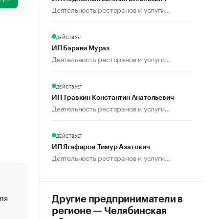
Деятельность ресторанов и услуги...
ДЕЙСТВУЕТ
ИП Барави Мураз
Деятельность ресторанов и услуги...
ДЕЙСТВУЕТ
ИП Травкин Константин Анатольевич
Деятельность ресторанов и услуги...
ДЕЙСТВУЕТ
ИП Ягафаров Тимур Азатович
Деятельность ресторанов и услуги...
ля
«От спорта тело стареет иначе». Как живет глава ко
Другие предприниматели в
создавшей GTA
регионе — Челябинская