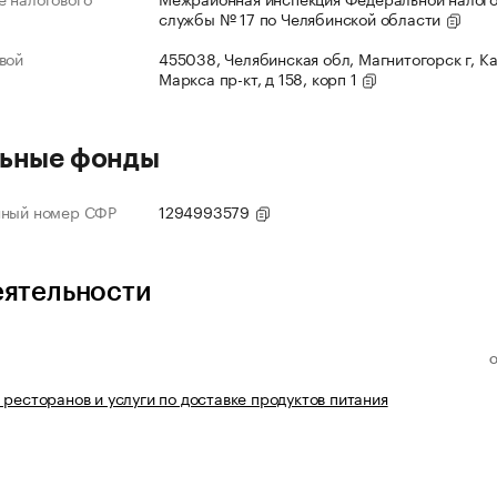
службы № 17 по Челябинской области
вой
455038, Челябинская обл, Магнитогорск г, К
Маркса пр-кт, д 158, корп 1
ьные фонды
нный номер СФР
1294993579
еятельности
 ресторанов и услуги по доставке продуктов питания