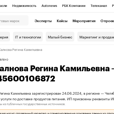
асли
Недвижимость
Autonews
РБК Компании
Телеканал
Р
К Курсы
РБК Life
Тренды
Визионеры
Национальные проекты
Эксперты
Кейсы
Мероприятия
О прое
онный клуб
Исследования
Кредитные рейтинги
Франшизы
Г
терия
IT и технологии
Малый бизнес
Маркетинг и прода
Проверка контрагентов
Политика
Экономика
Бизнес
алнова Регина Камильевна
ы
ВЛЕНО
алнова Регина Камильевна
45600106872
егина Камильевна зарегистрирован 24.06.2024, в регионе — Челяб
 услуги по доставке продуктов питания. ИП присвоены реквизиты
ы из публичных государственных источников.
ия носит справочный характер и сгенерирована на основании данных из откр