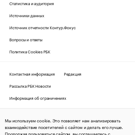
Статистика и аудитория
Источники данных
Источник отчетности Контур.Фокус
Вопросы и ответы
Политика Cookies РБК
Контактная информация
Редакция
Рассылка РБК Новости
Информация об ограничениях
Правовая информация
О соблюдении авторских прав
Мы используем cookie. Это позволяет нам анализировать
© АО «РОСБИЗНЕСКОНСАЛТИНГ»,
1995–2026.
Сообщения
и материалы информационного агентства «РБК»
взаимодействие посетителей с сайтом и делать его лучше.
(зарегистрировано Федеральной службой по надзору в сфере
Продолжая пользоваться сайтом, вы соглашаетесь с