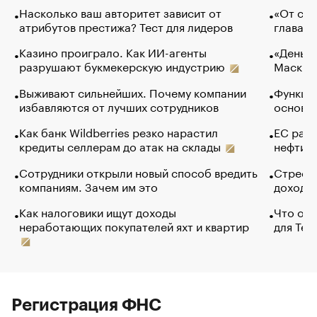
Насколько ваш авторитет зависит от
«От спо
атрибутов престижа? Тест для лидеров
глава к
Казино проиграло. Как ИИ-агенты
«Деньги
разрушают букмекерскую индустрию
Маск в 
Выживают сильнейших. Почему компании
Функции
избавляются от лучших сотрудников
основ э
Как банк Wildberries резко нарастил
ЕС раз
кредиты селлерам до атак на склады
нефти —
Сотрудники открыли новый способ вредить
Стресс 
компаниям. Зачем им это
доходов
Как налоговики ищут доходы
Что обв
неработающих покупателей яхт и квартир
для Tel
Регистрация ФНС