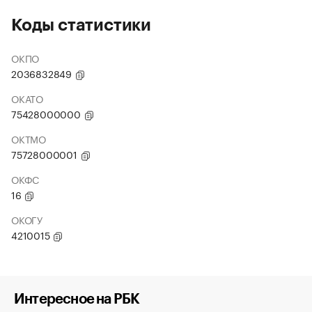
Коды статистики
ОКПО
2036832849
ОКАТО
75428000000
ОКТМО
75728000001
ОКФС
16
ОКОГУ
4210015
Интересное на РБК