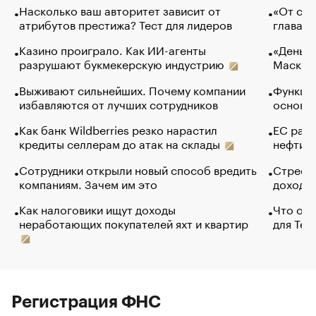
Насколько ваш авторитет зависит от
«От спо
атрибутов престижа? Тест для лидеров
глава к
Казино проиграло. Как ИИ-агенты
«Деньги
разрушают букмекерскую индустрию
Маск в 
Выживают сильнейших. Почему компании
Функции
избавляются от лучших сотрудников
основ э
Как банк Wildberries резко нарастил
ЕС раз
кредиты селлерам до атак на склады
нефти —
Сотрудники открыли новый способ вредить
Стресс 
компаниям. Зачем им это
доходов
Как налоговики ищут доходы
Что обв
неработающих покупателей яхт и квартир
для Tel
Регистрация ФНС