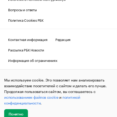
Вопросы и ответы
Политика Cookies РБК
Контактная информация
Редакция
Рассылка РБК Новости
Информация об ограничениях
Правовая информация
О соблюдении авторских прав
Мы используем cookie. Это позволяет нам анализировать
© АО «РОСБИЗНЕСКОНСАЛТИНГ»,
1995–2026.
Сообщения
и материалы информационного агентства «РБК»
взаимодействие посетителей с сайтом и делать его лучше.
(зарегистрировано Федеральной службой по надзору в сфере
Продолжая пользоваться сайтом, вы соглашаетесь с
связи, информационных технологий и массовых
использованием файлов cookie
и
политикой
коммуникаций (Роскомнадзор) 09.12.2015 за номером ИА
№ФС77-63848) сопровождаются пометкой «РБК». Отдельные
конфиденциальности
.
публикации могут содержать информацию,
не предназначенную для пользователей
до 18 лет.
companycardsfeedback@rbc.ru
Понятно