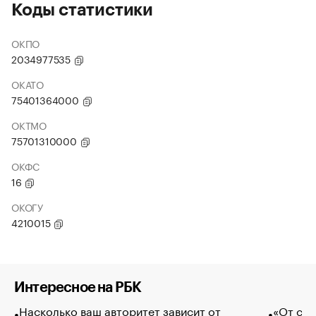
Коды статистики
ОКПО
2034977535
ОКАТО
75401364000
ОКТМО
75701310000
ОКФС
16
ОКОГУ
4210015
Интересное на РБК
Насколько ваш авторитет зависит от
«От спо