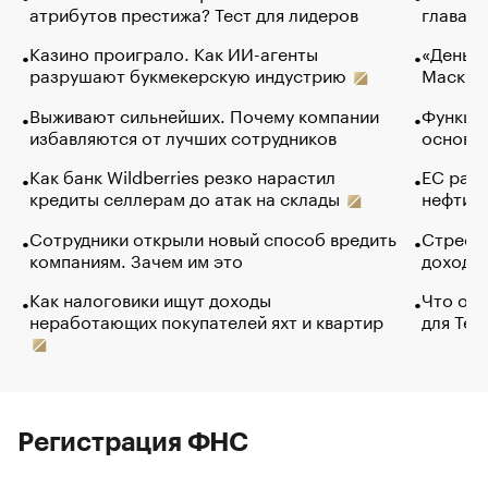
атрибутов престижа? Тест для лидеров
глава к
Казино проиграло. Как ИИ-агенты
«Деньги
разрушают букмекерскую индустрию
Маск в 
Выживают сильнейших. Почему компании
Функции
избавляются от лучших сотрудников
основ э
Как банк Wildberries резко нарастил
ЕС раз
кредиты селлерам до атак на склады
нефти —
Сотрудники открыли новый способ вредить
Стресс 
компаниям. Зачем им это
доходов
Как налоговики ищут доходы
Что обв
неработающих покупателей яхт и квартир
для Tel
Регистрация ФНС