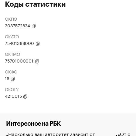
Коды статистики
ОКПО
2037572824
ОКАТО
75401368000
ОКТМО
75701000001
ОКФС
16
ОКОГУ
4210015
Интересное на РБК
Насколько ваш авторитет зависит от
«От спо