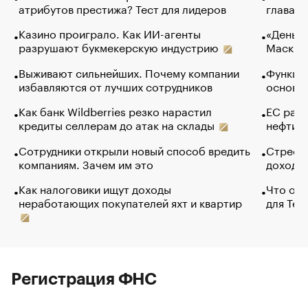
атрибутов престижа? Тест для лидеров
глава к
Казино проиграло. Как ИИ-агенты
«Деньги
разрушают букмекерскую индустрию
Маск в 
Выживают сильнейших. Почему компании
Функции
избавляются от лучших сотрудников
основ э
Как банк Wildberries резко нарастил
ЕС раз
кредиты селлерам до атак на склады
нефти —
Сотрудники открыли новый способ вредить
Стресс 
компаниям. Зачем им это
доходов
Как налоговики ищут доходы
Что обв
неработающих покупателей яхт и квартир
для Tel
Регистрация ФНС