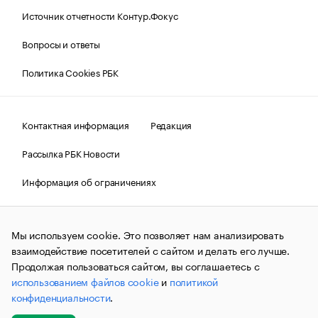
Источник отчетности Контур.Фокус
Вопросы и ответы
Политика Cookies РБК
Контактная информация
Редакция
Рассылка РБК Новости
Информация об ограничениях
Правовая информация
О соблюдении авторских прав
Мы используем cookie. Это позволяет нам анализировать
© АО «РОСБИЗНЕСКОНСАЛТИНГ»,
1995–2026.
Сообщения
и материалы информационного агентства «РБК»
взаимодействие посетителей с сайтом и делать его лучше.
(зарегистрировано Федеральной службой по надзору в сфере
Продолжая пользоваться сайтом, вы соглашаетесь с
связи, информационных технологий и массовых
использованием файлов cookie
и
политикой
коммуникаций (Роскомнадзор) 09.12.2015 за номером ИА
№ФС77-63848) сопровождаются пометкой «РБК». Отдельные
конфиденциальности
.
публикации могут содержать информацию,
не предназначенную для пользователей