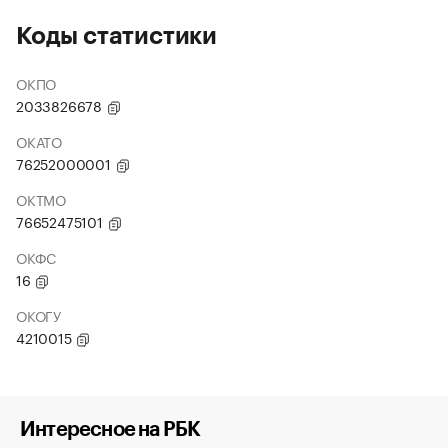
Коды статистики
ОКПО
2033826678
ОКАТО
76252000001
ОКТМО
76652475101
ОКФС
16
ОКОГУ
4210015
Интересное на РБК