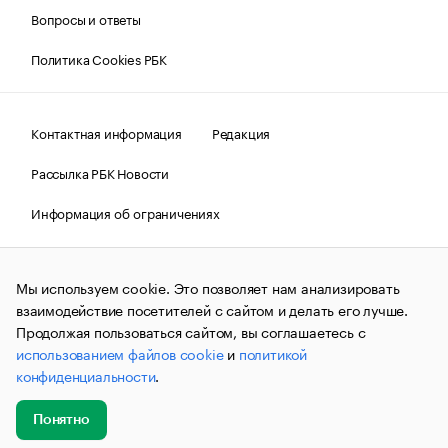
Вопросы и ответы
Политика Cookies РБК
Контактная информация
Редакция
Рассылка РБК Новости
Информация об ограничениях
Правовая информация
О соблюдении авторских прав
Мы используем cookie. Это позволяет нам анализировать
© АО «РОСБИЗНЕСКОНСАЛТИНГ»,
1995–2026.
Сообщения
и материалы информационного агентства «РБК»
взаимодействие посетителей с сайтом и делать его лучше.
(зарегистрировано Федеральной службой по надзору в сфере
Продолжая пользоваться сайтом, вы соглашаетесь с
связи, информационных технологий и массовых
использованием файлов cookie
и
политикой
коммуникаций (Роскомнадзор) 09.12.2015 за номером ИА
№ФС77-63848) сопровождаются пометкой «РБК». Отдельные
конфиденциальности
.
публикации могут содержать информацию,
не предназначенную для пользователей
до 18 лет.
companycardsfeedback@rbc.ru
Понятно
Добавить