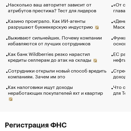
Насколько ваш авторитет зависит от
«От спо
атрибутов престижа? Тест для лидеров
глава к
Казино проиграло. Как ИИ-агенты
«Деньги
разрушают букмекерскую индустрию
Маск в 
Выживают сильнейших. Почему компании
Функции
избавляются от лучших сотрудников
основ э
Как банк Wildberries резко нарастил
ЕС раз
кредиты селлерам до атак на склады
нефти —
Сотрудники открыли новый способ вредить
Стресс 
компаниям. Зачем им это
доходов
Как налоговики ищут доходы
Что обв
неработающих покупателей яхт и квартир
для Tel
Регистрация ФНС