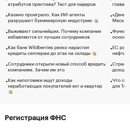
атрибутов престижа? Тест для лидеров
глава к
Казино проиграло. Как ИИ-агенты
«Деньги
разрушают букмекерскую индустрию
Маск в 
Выживают сильнейших. Почему компании
Функции
избавляются от лучших сотрудников
основ э
Как банк Wildberries резко нарастил
ЕС раз
кредиты селлерам до атак на склады
нефти —
Сотрудники открыли новый способ вредить
Стресс 
компаниям. Зачем им это
доходов
Как налоговики ищут доходы
Что обв
неработающих покупателей яхт и квартир
для Tel
Регистрация ФНС