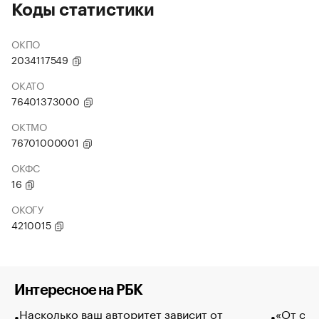
Коды статистики
ОКПО
2034117549
ОКАТО
76401373000
ОКТМО
76701000001
ОКФС
16
ОКОГУ
4210015
Интересное на РБК
Насколько ваш авторитет зависит от
«От спо