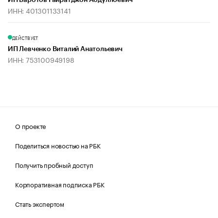
ИП Баротов Гайратджон Абдуллоевич
ИНН: 401301133141
ДЕЙСТВУЕТ
ИП Левченко Виталий Анатольевич
ИНН: 753100949198
О проекте
Поделиться новостью на РБК
Получить пробный доступ
Корпоративная подписка РБК
Стать экспертом