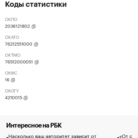
Коды статистики
ОКПО
2036121802
ОКАТО
76212551000
ОКТМО
76512000051
ОКФС
16
ОКОГУ
4210015
Интересное на РБК
Насколько ваш авторитет зависит от
«От спо