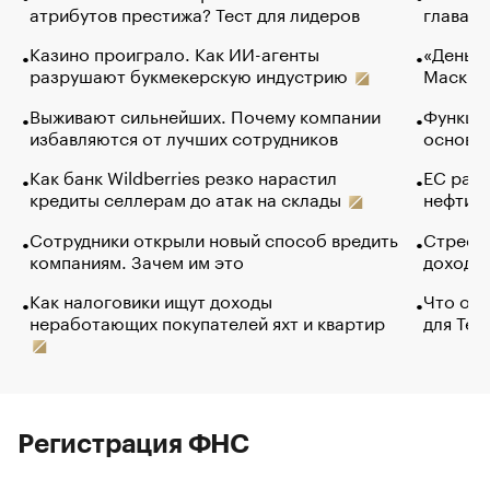
атрибутов престижа? Тест для лидеров
глава к
Казино проиграло. Как ИИ-агенты
«Деньги
разрушают букмекерскую индустрию
Маск в 
Выживают сильнейших. Почему компании
Функции
избавляются от лучших сотрудников
основ э
Как банк Wildberries резко нарастил
ЕС раз
кредиты селлерам до атак на склады
нефти —
Сотрудники открыли новый способ вредить
Стресс 
компаниям. Зачем им это
доходов
Как налоговики ищут доходы
Что обв
неработающих покупателей яхт и квартир
для Tel
Регистрация ФНС