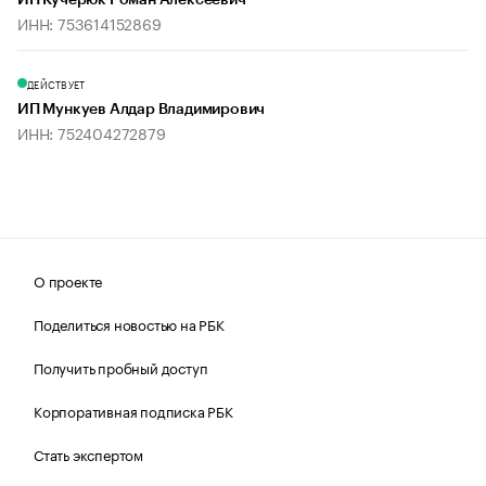
ИП Кучерюк Роман Алексеевич
ИНН: 753614152869
ДЕЙСТВУЕТ
ИП Мункуев Алдар Владимирович
ИНН: 752404272879
О проекте
Поделиться новостью на РБК
Получить пробный доступ
Корпоративная подписка РБК
Стать экспертом