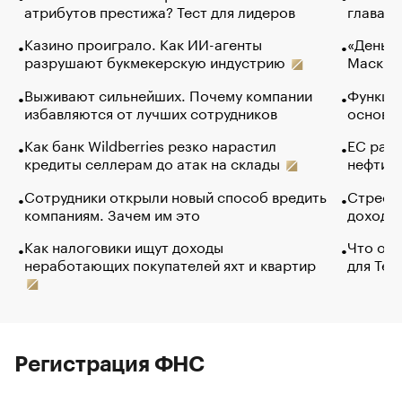
атрибутов престижа? Тест для лидеров
глава к
Казино проиграло. Как ИИ-агенты
«Деньги
разрушают букмекерскую индустрию
Маск в 
Выживают сильнейших. Почему компании
Функции
избавляются от лучших сотрудников
основ э
Как банк Wildberries резко нарастил
ЕС раз
кредиты селлерам до атак на склады
нефти —
Сотрудники открыли новый способ вредить
Стресс 
компаниям. Зачем им это
доходов
Как налоговики ищут доходы
Что обв
неработающих покупателей яхт и квартир
для Tel
Регистрация ФНС