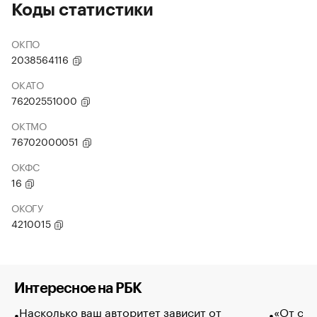
Коды статистики
ОКПО
2038564116
ОКАТО
76202551000
ОКТМО
76702000051
ОКФС
16
ОКОГУ
4210015
Интересное на РБК
Насколько ваш авторитет зависит от
«От спо