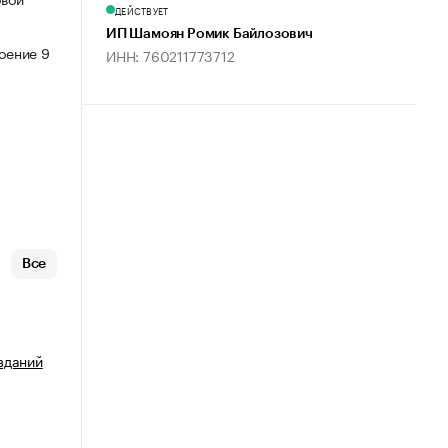
ДЕЙСТВУЕТ
ИП Шамоян Ромик Байлозович
роение 9
ИНН: 760211773712
Все
зданий