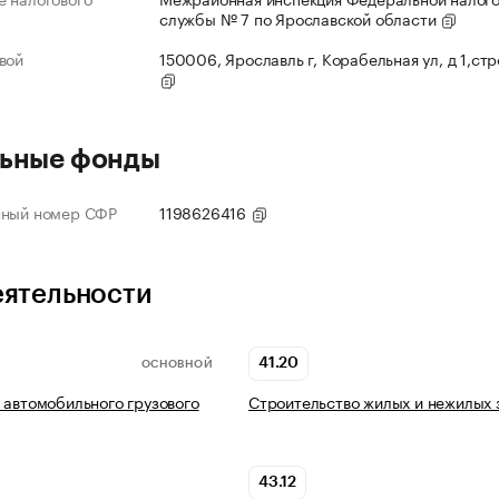
службы № 7 по Ярославской области
вой
150006, Ярославль г, Корабельная ул, д 1,ст
ьные фонды
нный номер СФР
1198626416
еятельности
41.20
ОСНОВНОЙ
 автомобильного грузового
Строительство жилых и нежилых 
43.12