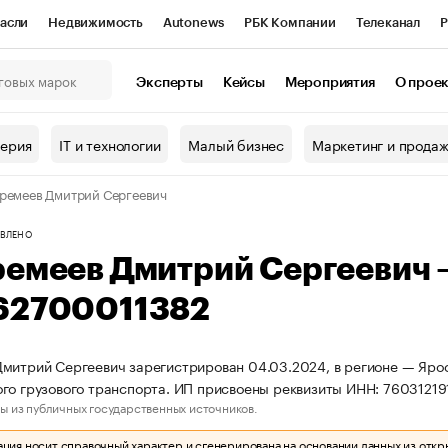
асли
Недвижимость
Autonews
РБК Компании
Телеканал
Р
К Курсы
РБК Life
Тренды
Визионеры
Национальные проекты
Эксперты
Кейсы
Мероприятия
О прое
онный клуб
Исследования
Кредитные рейтинги
Франшизы
Г
терия
IT и технологии
Малый бизнес
Маркетинг и прода
Проверка контрагентов
Политика
Экономика
Бизнес
ремеев Дмитрий Сергеевич
ы
ВЛЕНО
ремеев Дмитрий Сергеевич
62700011382
митрий Сергеевич зарегистрирован 04.03.2024, в регионе — Ярос
го грузового транспорта. ИП присвоены реквизиты ИНН: 7603121
ы из публичных государственных источников.
ия носит справочный характер и сгенерирована на основании данных из откр