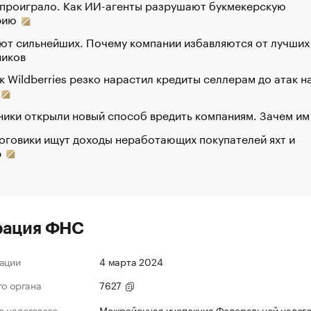
 проиграло. Как ИИ-агенты разрушают букмекерскую
рию
ют сильнейших. Почему компании избавляются от лучших
ников
к Wildberries резко нарастил кредиты селлерам до атак н
ики открыли новый способ вредить компаниям. Зачем им
оговики ищут доходы неработающих покупателей яхт и
р
рация ФНС
ации
4 марта 2024
го органа
7627
 налогового
Межрайонная инспекция Федеральной налог