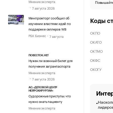
Мнение эксперта
Повышайте
7 августа 2026
Минпромторг сообщил об
Коды с
изучении властями идей по
поддержке селлеров WB
ОКПО
РБК Бизнес
7 августа
ОКАТО
ОКТМО
ПОВЕСТОК.НЕТ
ОКФС
Нужен ли военный билет для
получения загранпаспорта
ОКОГУ
Мнение эксперта
7 августа 2026
АО «ДЕЛОВОЙ ЦЕНТР
НЕЙРОХИРУРГИИ»
Интер
Судорожные приступы: что
Насколь
нужно знать пациенту
лидеро
Мнение эксперта