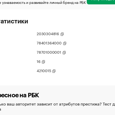
 узнаваемость и развивайте личный бренд на РБК
татистики
2030304816
78401364000
78701000001
16
4210015
есное на РБК
ко ваш авторитет зависит от атрибутов престижа? Тест д
в