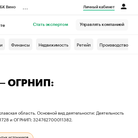
...
БК Вино
Личный кабинет
Стать экспертом
Управлять компанией
кте
азета
жи
Финансы
Недвижимость
Ретейл
Производство
 — ОГРНИП:
лавская область. Основной вид деятельности: Деятельность
91728 и ОГРНИП: 324762700011382.
ытых источников.