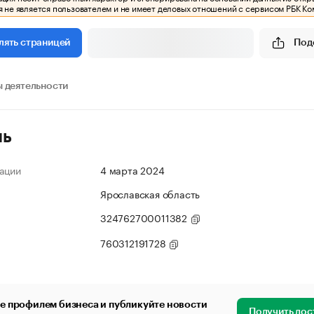
 не является пользователем и не имеет деловых отношений с сервисом РБК Ко
Под
лять страницей
 деятельности
ль
ации
4 марта 2024
Ярославская область
324762700011382
760312191728
е профилем бизнеса и публикуйте новости
Получить дос