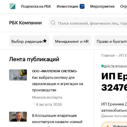
Подписка на РБК
Инвестиции
Мероприятия
Отр
Спорт
Школа управления РБК
РБК Образование
РБ
РБК Компании
Город
Стиль
Крипто
РБК Бизнес-среда
Дискусси
Выбор редакции
Менеджмент и HR
Право и бухгал
Спецпроекты СПб
Конференции СПб
Спецпроекты
Главная
ИП Е
Технологии и медиа
Финансы
Рынок наличной валют
Лента публикаций
ДЕЙСТВУЕТ
ОБНО
ООО «МАЛЛЕНОМ СИСТЕМС»
ИП Е
Как выбрать систему для
сериализации и агрегации на
3247
производстве
Мнение эксперта
ИП Еремеев Д
8 августа 2026
автомобильно
В Ассоциации владельцев
Данные получен
кинотеатров назвали «самый
Информац