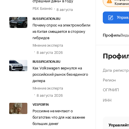
страшный день» в году
Компания
РБК Бизнес
8 августа
Управ
RUSSIFICATION.RU
Почему спрос на электромобили
из Китая смещается в сторону
Профиль
Виды
гибридов
Мнение эксперта
8 августа 2026
Профи
RUSSIFICATION.RU
Как Volkswagen вернулся на
Дата регистр
российский рынок без единого
Регион
дилера
Мнение эксперта
ОГРНИП
8 августа 2026
ИНН
VESPERFIN
Россияне не мечтают о
богатстве: что для нас важнее
больших денег
Управляйт