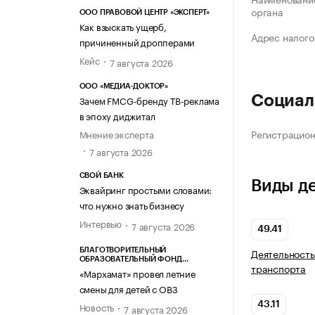
органа
ООО ПРАВОВОЙ ЦЕНТР «ЭКСПЕРТ»
Как взыскать ущерб,
Адрес налого
причиненный дропперами
Кейс
7 августа 2026
ООО «МЕДИА-ДОКТОР»
Социал
Зачем FMCG-бренду ТВ-реклама
в эпоху диджитал
Регистрацио
Мнение эксперта
7 августа 2026
СВОЙ БАНК
Виды д
Эквайринг простыми словами:
что нужно знать бизнесу
Интервью
7 августа 2026
49.41
Деятельность
БЛАГОТВОРИТЕЛЬНЫЙ
ОБРАЗОВАТЕЛЬНЫЙ ФОНД
транспорта
«МАРХАМАТ»
«Мархамат» провел летние
смены для детей с ОВЗ
Новость
43.11
7 августа 2026