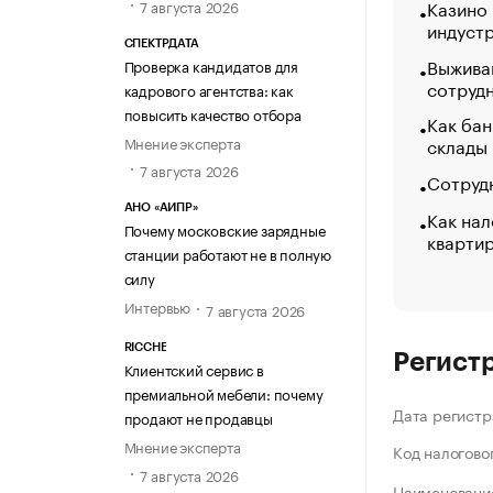
Казино
7 августа 2026
индуст
СПЕКТРДАТА
Выжива
Проверка кандидатов для
сотруд
кадрового агентства: как
повысить качество отбора
Как бан
Мнение эксперта
склады
7 августа 2026
Сотрудн
АНО «АИПР»
Как нал
Почему московские зарядные
кварти
станции работают не в полную
силу
Интервью
7 августа 2026
RICCHE
Регист
Клиентский сервис в
премиальной мебели: почему
Дата регистр
продают не продавцы
Мнение эксперта
Код налогово
7 августа 2026
Наименование