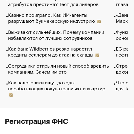
атрибутов престижа? Тест для лидеров
глава к
Казино проиграло. Как ИИ-агенты
«Деньги
разрушают букмекерскую индустрию
Маск в 
Выживают сильнейших. Почему компании
Функции
избавляются от лучших сотрудников
основ э
Как банк Wildberries резко нарастил
ЕС раз
кредиты селлерам до атак на склады
нефти —
Сотрудники открыли новый способ вредить
Стресс 
компаниям. Зачем им это
доходов
Как налоговики ищут доходы
Что обв
неработающих покупателей яхт и квартир
для Tel
Регистрация ФНС