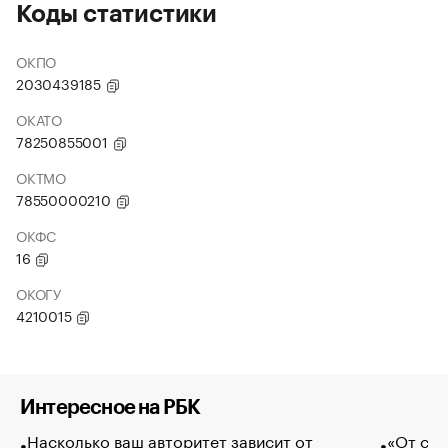
Коды статистики
ОКПО
2030439185
ОКАТО
78250855001
ОКТМО
78550000210
ОКФС
16
ОКОГУ
4210015
Интересное на РБК
Насколько ваш авторитет зависит от
«От спо