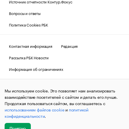
Источник отчетности Контур.Фокус
Вопросы и ответы
Политика Cookies РБК
Контактная информация
Редакция
Рассылка РБК Новости
Информация об ограничениях
Правовая информация
О соблюдении авторских прав
Мы используем cookie. Это позволяет нам анализировать
© АО «РОСБИЗНЕСКОНСАЛТИНГ»,
1995–2026.
Сообщения
и материалы информационного агентства «РБК»
взаимодействие посетителей с сайтом и делать его лучше.
(зарегистрировано Федеральной службой по надзору в сфере
Продолжая пользоваться сайтом, вы соглашаетесь с
связи, информационных технологий и массовых
использованием файлов cookie
и
политикой
коммуникаций (Роскомнадзор) 09.12.2015 за номером ИА
№ФС77-63848) сопровождаются пометкой «РБК». Отдельные
конфиденциальности
.
публикации могут содержать информацию,
не предназначенную для пользователей
до 18 лет.
companycardsfeedback@rbc.ru
Понятно