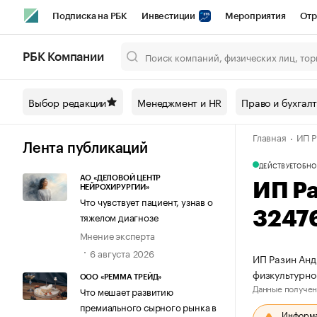
Подписка на РБК
Инвестиции
Мероприятия
Отр
Спорт
Школа управления РБК
РБК Образование
РБ
РБК Компании
Город
Стиль
Крипто
РБК Бизнес-среда
Дискусси
Выбор редакции
Менеджмент и HR
Право и бухгал
Спецпроекты СПб
Конференции СПб
Спецпроекты
Главная
ИП Р
Технологии и медиа
Финансы
Рынок наличной валют
Лента публикаций
ДЕЙСТВУЕТ
ОБНО
АО «ДЕЛОВОЙ ЦЕНТР
ИП Р
НЕЙРОХИРУРГИИ»
Что чувствует пациент, узнав о
3247
тяжелом диагнозе
Мнение эксперта
6 августа 2026
ИП Разин Анд
физкультурн
ООО «РЕММА ТРЕЙД»
Данные получен
Что мешает развитию
премиального сырного рынка в
Информац