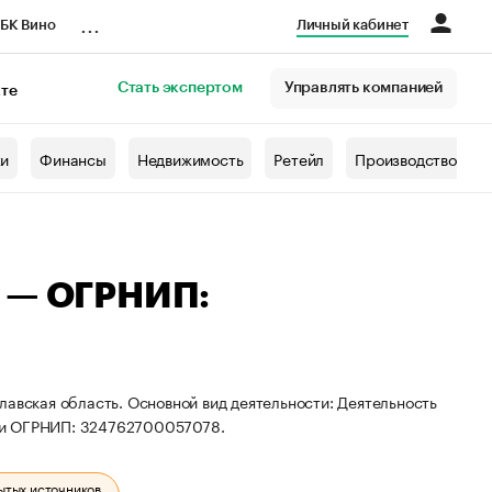
...
БК Вино
Личный кабинет
Стать экспертом
Управлять компанией
кте
азета
жи
Финансы
Недвижимость
Ретейл
Производство
ч — ОГРНИП:
лавская область. Основной вид деятельности: Деятельность
 и ОГРНИП: 324762700057078.
ытых источников.