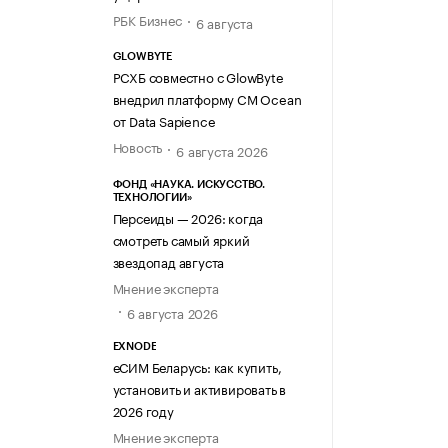
РБК Бизнес
6 августа
GLOWBYTE
РСХБ совместно с GlowByte
внедрил платформу CM Ocean
от Data Sapience
Новость
6 августа 2026
ФОНД «НАУКА. ИСКУССТВО.
ТЕХНОЛОГИИ»
Персеиды — 2026: когда
смотреть самый яркий
звездопад августа
Мнение эксперта
6 августа 2026
EXNODE
еСИМ Беларусь: как купить,
установить и активировать в
2026 году
Мнение эксперта