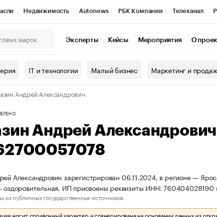
асли
Недвижимость
Autonews
РБК Компании
Телеканал
Р
К Курсы
РБК Life
Тренды
Визионеры
Национальные проекты
Эксперты
Кейсы
Мероприятия
О прое
онный клуб
Исследования
Кредитные рейтинги
Франшизы
Г
терия
IT и технологии
Малый бизнес
Маркетинг и прода
Проверка контрагентов
Политика
Экономика
Бизнес
азин Андрей Александрович
ы
ВЛЕНО
азин Андрей Александрови
62700057078
рей Александрович зарегистрирован 06.11.2024, в регионе — Ярос
о- оздоровительная. ИП присвоены реквизиты ИНН: 760404028190
ы из публичных государственных источников.
ия носит справочный характер и сгенерирована на основании данных из откр