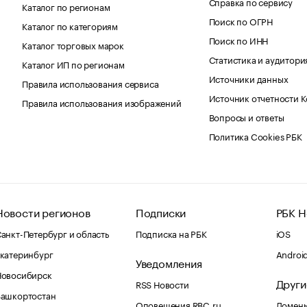
Справка по сервису
Каталог по регионам
Поиск по ОГРН
Каталог по категориям
Поиск по ИНН
Каталог торговых марок
Статистика и аудитори
Каталог ИП по регионам
Источники данных
Правила использования сервиса
Источник отчетности 
Правила использования изображений
Вопросы и ответы
Политика Cookies РБК
Новости регионов
Подписки
РБК Н
анкт-Петербург и область
Подписка на РБК
iOS
катеринбург
Androi
Уведомления
Новосибирск
Други
RSS Новости
Башкортостан
Оповещения RBC.ru
Домены