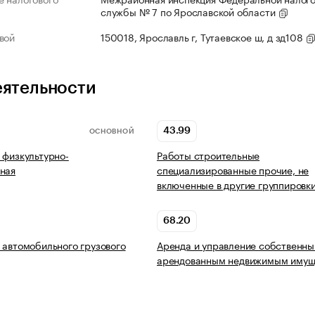
службы № 7 по Ярославской области
вой
150018, Ярославль г, Тутаевское ш, д зд108
еятельности
43.99
ОСНОВНОЙ
 физкультурно-
Работы строительные
ная
специализированные прочие, не
включенные в другие группировк
68.20
 автомобильного грузового
Аренда и управление собственны
арендованным недвижимым имущ