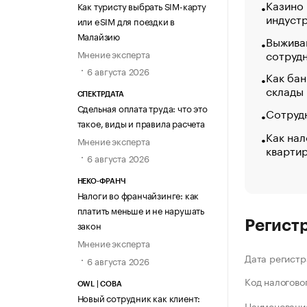
Казино
Как туристу выбрать SIM-карту
индуст
или eSIM для поездки в
Малайзию
Выжива
сотруд
Мнение эксперта
6 августа 2026
Как бан
склады
СПЕКТРДАТА
Сдельная оплата труда: что это
Сотрудн
такое, виды и правила расчета
Как нал
Мнение эксперта
кварти
6 августа 2026
НЕКО-ФРАНЧ
Налоги во франчайзинге: как
платить меньше и не нарушать
Регист
закон
Мнение эксперта
Дата регистр
6 августа 2026
Код налогово
OWL | СОВА
Новый сотрудник как клиент:
Наименование