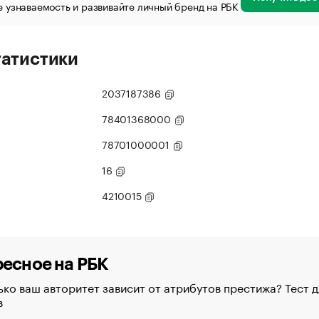
 узнаваемость и развивайте личный бренд на РБК
татистики
2037187386
78401368000
78701000001
16
4210015
есное на РБК
ко ваш авторитет зависит от атрибутов престижа? Тест д
в