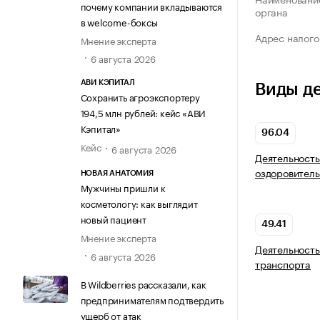
почему компании вкладываются
органа
в welcome-боксы
Адрес налого
Мнение эксперта
6 августа 2026
АВИ КЭПИТАЛ
Виды д
Сохранить агроэкспортеру
194,5 млн рублей: кейс «АВИ
Кэпитал»
96.04
Кейс
6 августа 2026
Деятельность
оздоровитель
НОВАЯ АНАТОМИЯ
Мужчины пришли к
косметологу: как выглядит
новый пациент
49.41
Мнение эксперта
Деятельность
6 августа 2026
транспорта
В Wildberries рассказали, как
предпринимателям подтвердить
ущерб от атак