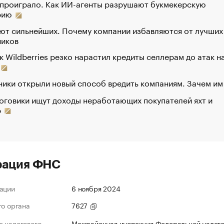
 проиграло. Как ИИ-агенты разрушают букмекерскую
рию
ют сильнейших. Почему компании избавляются от лучших
ников
к Wildberries резко нарастил кредиты селлерам до атак н
ики открыли новый способ вредить компаниям. Зачем им
оговики ищут доходы неработающих покупателей яхт и
р
рация ФНС
ации
6 ноября 2024
го органа
7627
 налогового
Межрайонная инспекция Федеральной налог