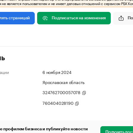
 не является пользователем и не имеет деловых отношений с сервисом РБК Ко
Подписаться на изменения
По
лять страницей
ль
ации
6 ноября 2024
Ярославская область
324762700057078
760404028190
е профилем бизнеса и публикуйте новости
Получить дос