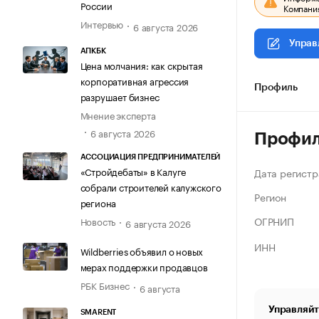
России
Компания
Интервью
6 августа 2026
Управ
АПКБК
Цена молчания: как скрытая
корпоративная агрессия
Профиль
разрушает бизнес
Мнение эксперта
6 августа 2026
Профи
АССОЦИАЦИЯ ПРЕДПРИНИМАТЕЛЕЙ
«Стройдебаты» в Калуге
Дата регистр
собрали строителей калужского
Регион
региона
ОГРНИП
Новость
6 августа 2026
ИНН
Wildberries объявил о новых
мерах поддержки продавцов
РБК Бизнес
6 августа
Управляйт
SMARENT