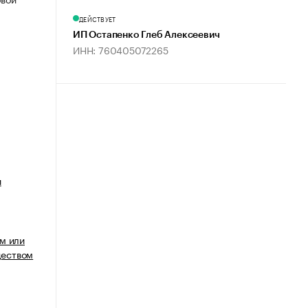
ДЕЙСТВУЕТ
ИП Остапенко Глеб Алексеевич
ИНН: 760405072265
и
м или
еством