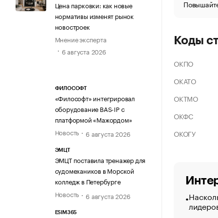
Повышайте
Цена парковки: как новые
нормативы изменят рынок
новостроек
Мнение эксперта
Коды с
6 августа 2026
ОКПО
ОКАТО
ФИЛОСОФТ
ОКТМО
«Философт» интегрировал
оборудование BAS-IP с
ОКФС
платформой «Мажордом»
Новость
ОКОГУ
6 августа 2026
ЭМЦТ
ЭМЦТ поставила тренажер для
судомехаников в Морской
Интер
колледж в Петербурге
Новость
Насколь
6 августа 2026
лидеро
ESIM365