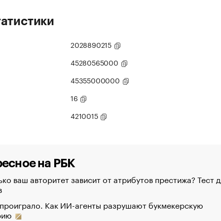
татистики
2028890215
45280565000
45355000000
16
4210015
есное на РБК
ко ваш авторитет зависит от атрибутов престижа? Тест д
в
 проиграло. Как ИИ-агенты разрушают букмекерскую
рию