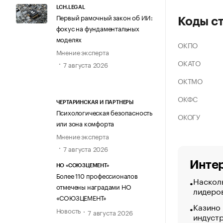
LCH.LEGAL
Первый рамочный закон об ИИ:
Коды с
фокус на фундаментальных
моделях
ОКПО
Мнение эксперта
ОКАТО
7 августа 2026
ОКТМО
ОКФС
ЧЕРТАРИНСКАЯ И ПАРТНЕРЫ
Психологическая безопасность
ОКОГУ
или зона комфорта
Мнение эксперта
7 августа 2026
Интер
НО «СОЮЗЦЕМЕНТ»
Более 110 профессионалов
Насколь
отмечены наградами НО
лидеро
«СОЮЗЦЕМЕНТ»
Казино
Новость
7 августа 2026
индуст