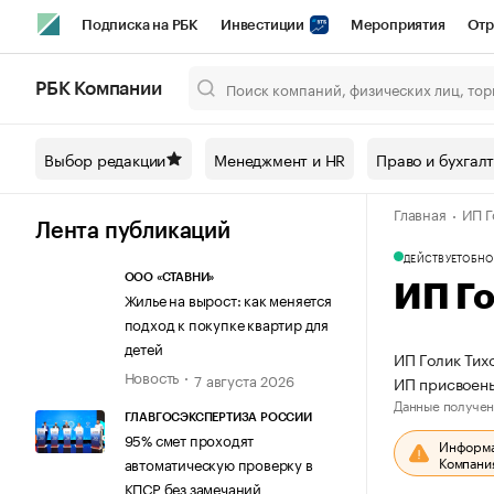
Подписка на РБК
Инвестиции
Мероприятия
Отр
Спорт
Школа управления РБК
РБК Образование
РБ
РБК Компании
Город
Стиль
Крипто
РБК Бизнес-среда
Дискусси
Выбор редакции
Менеджмент и HR
Право и бухгал
Спецпроекты СПб
Конференции СПб
Спецпроекты
Главная
ИП Г
Технологии и медиа
Финансы
Рынок наличной валют
Лента публикаций
ДЕЙСТВУЕТ
ОБНО
ООО «СТАВНИ»
ИП Г
Жилье на вырост: как меняется
подход к покупке квартир для
детей
ИП Голик Тих
Новость
7 августа 2026
ИП присвоен
Данные получен
ГЛАВГОСЭКСПЕРТИЗА РОССИИ
95% смет проходят
Информац
Компания
автоматическую проверку в
КПСР без замечаний