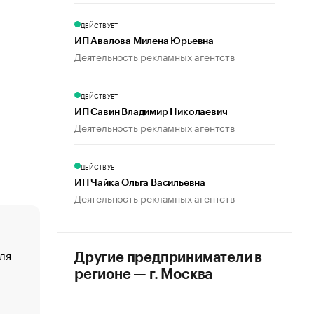
ДЕЙСТВУЕТ
ИП Авалова Милена Юрьевна
Деятельность рекламных агентств
ДЕЙСТВУЕТ
ИП Савин Владимир Николаевич
Деятельность рекламных агентств
ДЕЙСТВУЕТ
ИП Чайка Ольга Васильевна
Деятельность рекламных агентств
ля
«От спорта тело стареет иначе». Как живет глава ко
Другие предприниматели в
создавшей GTA
регионе — г. Москва
«Деньги будут не нужны»: что рассказал Маск в инт
Economist