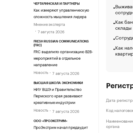
ЧЕРТАРИНСКАЯ И ПАРТНЕРЫ
Выжива
Как измеряют управленческую
сотруд
сложность мышления лидера
Как бан
Мнение эксперта
склады
7 августа 2026
Сотрудн
FRESH RUSSIAN COMMUNICATIONS
Как нал
(FRC)
FRC выделило организацию B2B-
кварти
мероприятий в отдельное
направление
Новость
7 августа 2026
ВЫСШАЯ ШКОЛА ЭКОНОМИКИ
Регист
НИУ ВШЭ и Правительство
Пермского края развивают
Дата регистр
креативные индустрии
Новость
Код налогово
7 августа 2026
Наименование
ООО «ПРОЭКСТРИМ»
органа
ПроЭкстрим начал предаудит