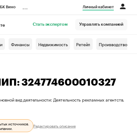
...
БК Вино
Личный кабинет
Стать экспертом
Управлять компанией
кте
азета
жи
Финансы
Недвижимость
Ретейл
Производство
РНИП: 324774600010327
сновной вид деятельности: Деятельность рекламных агентств.
ытых источников.
Редактировать описание
мпании.