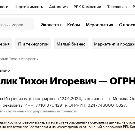
асли
Недвижимость
Autonews
РБК Компании
Телеканал
Р
К Курсы
РБК Life
Тренды
Визионеры
Национальные проекты
Эксперты
Кейсы
Мероприятия
О прое
онный клуб
Исследования
Кредитные рейтинги
Франшизы
Г
терия
IT и технологии
Малый бизнес
Маркетинг и прода
Проверка контрагентов
Политика
Экономика
Бизнес
олик Тихон Игоревич
ы
ВЛЕНО
олик Тихон Игоревич — ОГ
он Игоревич зарегистрирован 12.01.2024, в регионе — г. Москва. О
ы реквизиты ИНН: 771618704291 и ОГРНИП: 324774600010327.
ы из публичных государственных источников.
ия носит справочный характер и сгенерирована на основании данных из откр
 не является пользователем и не имеет деловых отношений с сервисом РБК Ко