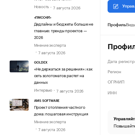
Новость
7 августа 2026
Управ
«ПМСОФТ»
Дедлайны и бюджеты больше не
Профиль
Виды
главные: тренды проектов —
2026
Мнение эксперта
Профи
7 августа 2026
Дата регистр
GOLDEX
«Не держаться за решения»: как
Регион
сеть золотоматов растет на
ОГРНИП
данных
Интервью
7 августа 2026
ИНН
AMS SOFTWARE
Проект отопления частного
дома: пошаговая инструкция
Управляйт
Мнение эксперта
Повышайте
7 августа 2026