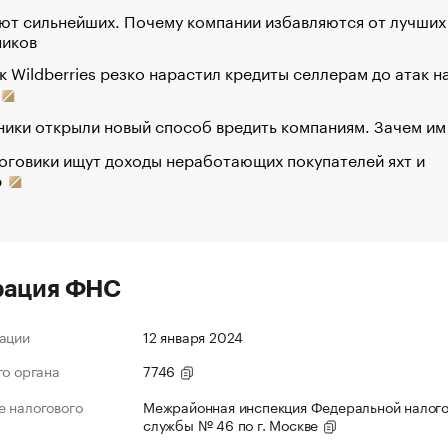
ют сильнейших. Почему компании избавляются от лучших
ников
к Wildberries резко нарастил кредиты селлерам до атак н
ики открыли новый способ вредить компаниям. Зачем им
оговики ищут доходы неработающих покупателей яхт и
р
рация ФНС
ации
12 января 2024
го органа
7746
 налогового
Межрайонная инспекция Федеральной налог
службы № 46 по г. Москве