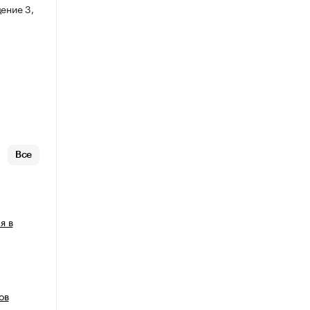
ение 3,
Все
я в
ов