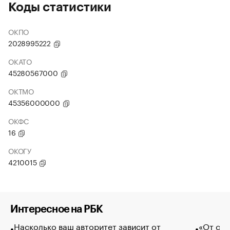
Коды статистики
ОКПО
2028995222
ОКАТО
45280567000
ОКТМО
45356000000
ОКФС
16
ОКОГУ
4210015
Интересное на РБК
Насколько ваш авторитет зависит от
«От спо