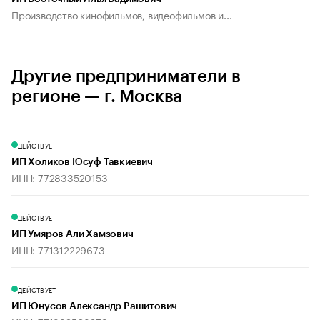
Производство кинофильмов, видеофильмов и...
Другие предприниматели в
регионе — г. Москва
ДЕЙСТВУЕТ
ИП Холиков Юсуф Тавкиевич
ИНН: 772833520153
ДЕЙСТВУЕТ
ИП Умяров Али Хамзович
ИНН: 771312229673
ДЕЙСТВУЕТ
ИП Юнусов Александр Рашитович