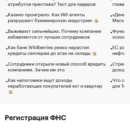
атрибутов престижа? Тест для лидеров
глава к
Казино проиграло. Как ИИ-агенты
«Деньги
разрушают букмекерскую индустрию
Маск в 
Выживают сильнейших. Почему компании
Функции
избавляются от лучших сотрудников
основ э
Как банк Wildberries резко нарастил
ЕС раз
кредиты селлерам до атак на склады
нефти —
Сотрудники открыли новый способ вредить
Стресс 
компаниям. Зачем им это
доходов
Как налоговики ищут доходы
Что обв
неработающих покупателей яхт и квартир
для Tel
Регистрация ФНС