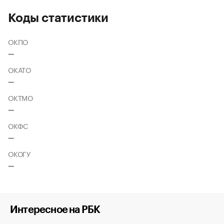
Коды статистики
ОКПО
—
ОКАТО
—
ОКТМО
—
ОКФС
—
ОКОГУ
—
Интересное на РБК