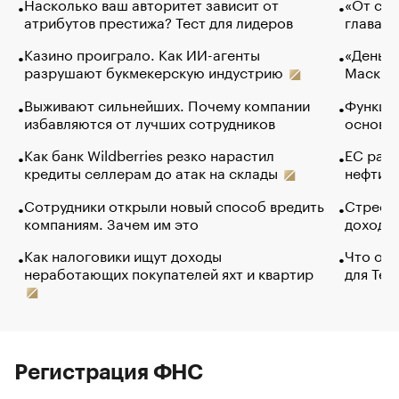
Насколько ваш авторитет зависит от
«От спо
атрибутов престижа? Тест для лидеров
глава к
Казино проиграло. Как ИИ-агенты
«Деньги
разрушают букмекерскую индустрию
Маск в 
Выживают сильнейших. Почему компании
Функции
избавляются от лучших сотрудников
основ э
Как банк Wildberries резко нарастил
ЕС раз
кредиты селлерам до атак на склады
нефти —
Сотрудники открыли новый способ вредить
Стресс 
компаниям. Зачем им это
доходов
Как налоговики ищут доходы
Что обв
неработающих покупателей яхт и квартир
для Tel
Регистрация ФНС