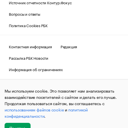
Источник отчетности Контур.Фокус
Вопросы и ответы
Политика Cookies РБК
Контактная информация
Редакция
Рассылка РБК Новости
Информация об ограничениях
Правовая информация
О соблюдении авторских прав
Мы используем cookie. Это позволяет нам анализировать
© АО «РОСБИЗНЕСКОНСАЛТИНГ»,
1995–2026.
Сообщения
и материалы информационного агентства «РБК»
взаимодействие посетителей с сайтом и делать его лучше.
(зарегистрировано Федеральной службой по надзору в сфере
Продолжая пользоваться сайтом, вы соглашаетесь с
связи, информационных технологий и массовых
использованием файлов cookie
и
политикой
коммуникаций (Роскомнадзор) 09.12.2015 за номером ИА
№ФС77-63848) сопровождаются пометкой «РБК». Отдельные
конфиденциальности
.
публикации могут содержать информацию,
не предназначенную для пользователей
до 18 лет.
companycardsfeedback@rbc.ru