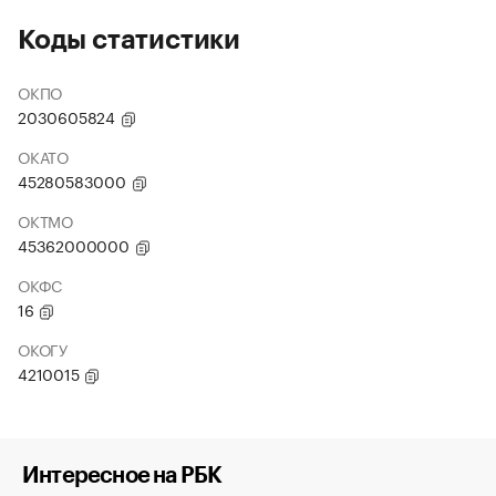
Коды статистики
ОКПО
2030605824
ОКАТО
45280583000
ОКТМО
45362000000
ОКФС
16
ОКОГУ
4210015
Интересное на РБК