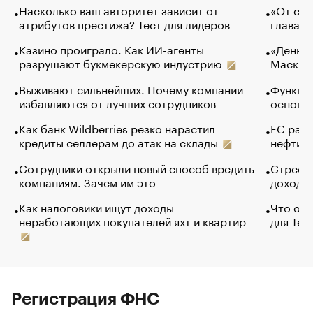
Насколько ваш авторитет зависит от
«От спо
атрибутов престижа? Тест для лидеров
глава к
Казино проиграло. Как ИИ-агенты
«Деньги
разрушают букмекерскую индустрию
Маск в 
Выживают сильнейших. Почему компании
Функции
избавляются от лучших сотрудников
основ э
Как банк Wildberries резко нарастил
ЕС раз
кредиты селлерам до атак на склады
нефти —
Сотрудники открыли новый способ вредить
Стресс 
компаниям. Зачем им это
доходов
Как налоговики ищут доходы
Что обв
неработающих покупателей яхт и квартир
для Tel
Регистрация ФНС