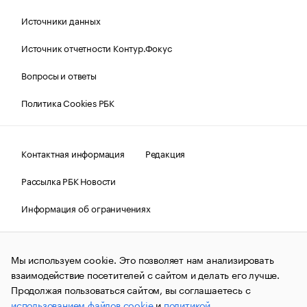
Источники данных
Источник отчетности Контур.Фокус
Вопросы и ответы
Политика Cookies РБК
Контактная информация
Редакция
Рассылка РБК Новости
Информация об ограничениях
Правовая информация
О соблюдении авторских прав
Мы используем cookie. Это позволяет нам анализировать
© АО «РОСБИЗНЕСКОНСАЛТИНГ»,
1995–2026.
Сообщения
и материалы информационного агентства «РБК»
взаимодействие посетителей с сайтом и делать его лучше.
(зарегистрировано Федеральной службой по надзору в сфере
Продолжая пользоваться сайтом, вы соглашаетесь с
связи, информационных технологий и массовых
использованием файлов cookie
и
политикой
коммуникаций (Роскомнадзор) 09.12.2015 за номером ИА