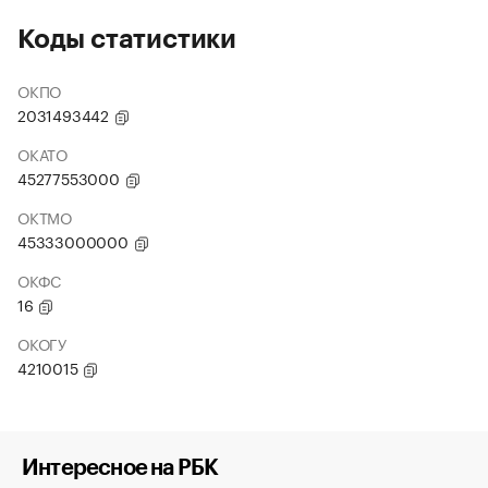
Коды статистики
ОКПО
2031493442
ОКАТО
45277553000
ОКТМО
45333000000
ОКФС
16
ОКОГУ
4210015
Интересное на РБК