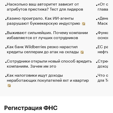
Насколько ваш авторитет зависит от
«От спо
атрибутов престижа? Тест для лидеров
глава к
Казино проиграло. Как ИИ-агенты
«Деньги
разрушают букмекерскую индустрию
Маск в 
Выживают сильнейших. Почему компании
Функции
избавляются от лучших сотрудников
основ э
Как банк Wildberries резко нарастил
ЕС раз
кредиты селлерам до атак на склады
нефти —
Сотрудники открыли новый способ вредить
Стресс 
компаниям. Зачем им это
доходов
Как налоговики ищут доходы
Что обв
неработающих покупателей яхт и квартир
для Tel
Регистрация ФНС