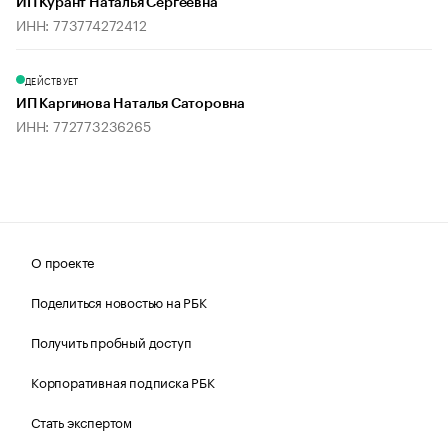
ИП Курант Наталья Сергеевна
ИНН: 773774272412
ДЕЙСТВУЕТ
ИП Каргинова Наталья Саторовна
ИНН: 772773236265
О проекте
Поделиться новостью на РБК
Получить пробный доступ
Корпоративная подписка РБК
Стать экспертом