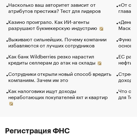
Насколько ваш авторитет зависит от
«От спо
атрибутов престижа? Тест для лидеров
глава к
Казино проиграло. Как ИИ-агенты
«Деньги
разрушают букмекерскую индустрию
Маск в 
Выживают сильнейших. Почему компании
Функции
избавляются от лучших сотрудников
основ э
Как банк Wildberries резко нарастил
ЕС раз
кредиты селлерам до атак на склады
нефти —
Сотрудники открыли новый способ вредить
Стресс 
компаниям. Зачем им это
доходов
Как налоговики ищут доходы
Что обв
неработающих покупателей яхт и квартир
для Tel
Регистрация ФНС