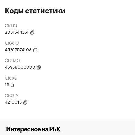
Коды статистики
ОКПО
2031544251
ОКАТО
45297574108
ОКТМО
45958000000
ОКФС
16
ОКОГУ
4210015
Интересное на РБК