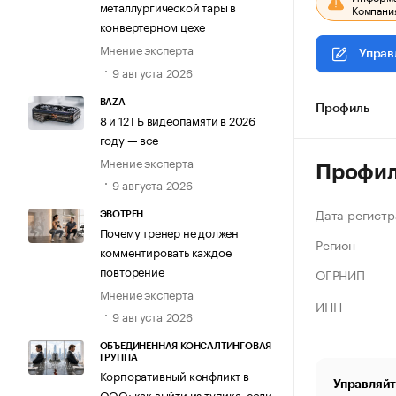
металлургической тары в
Компания
конвертерном цехе
Мнение эксперта
Управ
9 августа 2026
BAZA
Профиль
8 и 12 ГБ видеопамяти в 2026
году — все
Мнение эксперта
Профи
9 августа 2026
Дата регистр
ЭВОТРЕН
Почему тренер не должен
Регион
комментировать каждое
повторение
ОГРНИП
Мнение эксперта
ИНН
9 августа 2026
ОБЪЕДИНЕННАЯ КОНСАЛТИНГОВАЯ
ГРУППА
Корпоративный конфликт в
Управляйт
ООО: как выйти из тупика, если