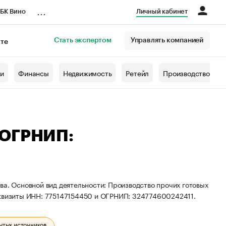
...
БК Вино
Личный кабинет
Стать экспертом
Управлять компанией
кте
азета
жи
Финансы
Недвижимость
Ретейл
Производство
 ОГРНИП:
ва. Основной вид деятельности: Производство прочих готовых
еквизиты ИНН: 775147154450 и ОГРНИП: 324774600242411.
ытых источников.