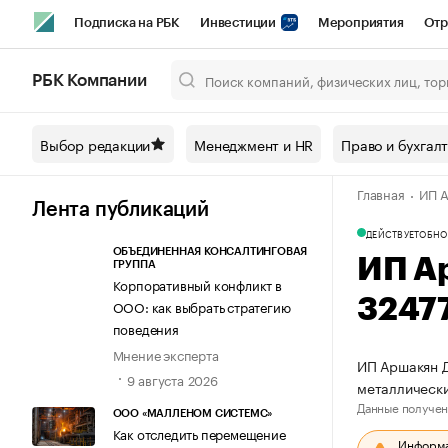
Подписка на РБК
Инвестиции
Мероприятия
Отр
Спорт
Школа управления РБК
РБК Образование
РБ
РБК Компании
Город
Стиль
Крипто
РБК Бизнес-среда
Дискусси
Выбор редакции
Менеджмент и HR
Право и бухгал
Спецпроекты СПб
Конференции СПб
Спецпроекты
Главная
ИП А
Технологии и медиа
Финансы
Рынок наличной валют
Лента публикаций
ДЕЙСТВУЕТ
ОБНО
ОБЪЕДИНЕННАЯ КОНСАЛТИНГОВАЯ
ИП А
ГРУППА
Корпоративный конфликт в
3247
ООО: как выбрать стратегию
поведения
Мнение эксперта
ИП Аршакян Д
9 августа 2026
металлически
Данные получен
ООО «МАЛЛЕНОМ СИСТЕМС»
Как отследить перемещение
Информац