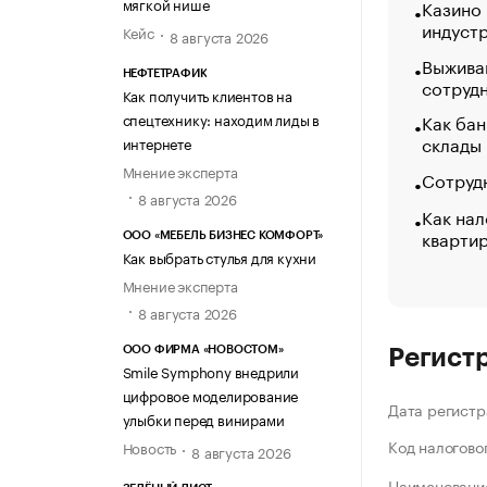
мягкой нише
Казино
индуст
Кейс
8 августа 2026
Выжива
НЕФТЕТРАФИК
сотруд
Как получить клиентов на
спецтехнику: находим лиды в
Как бан
склады
интернете
Мнение эксперта
Сотрудн
8 августа 2026
Как нал
кварти
ООО «МЕБЕЛЬ БИЗНЕС КОМФОРТ»
Как выбрать стулья для кухни
Мнение эксперта
8 августа 2026
ООО ФИРМА «НОВОСТОМ»
Регист
Smile Symphony внедрили
цифровое моделирование
Дата регистр
улыбки перед винирами
Код налогово
Новость
8 августа 2026
Наименование