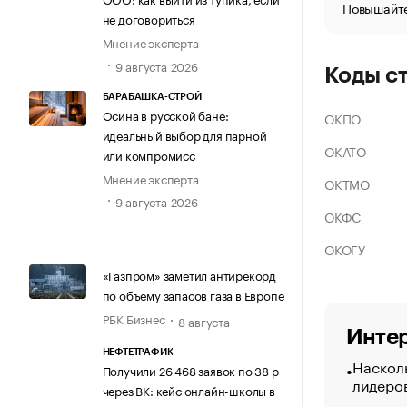
Повышайте
не договориться
Мнение эксперта
9 августа 2026
Коды с
БАРАБАШКА-СТРОЙ
Осина в русской бане:
ОКПО
идеальный выбор для парной
ОКАТО
или компромисс
Мнение эксперта
ОКТМО
9 августа 2026
ОКФС
ОКОГУ
«Газпром» заметил антирекорд
по объему запасов газа в Европе
РБК Бизнес
8 августа
Интер
НЕФТЕТРАФИК
Насколь
Получили 26 468 заявок по 38 р
лидеро
через ВК: кейс онлайн-школы в