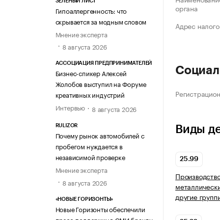
ЗЕЛЁНЫЙ ЛИСТ
органа
Гипоаллергенность: что
скрывается за модным словом
Адрес налого
Мнение эксперта
8 августа 2026
АССОЦИАЦИЯ ПРЕДПРИНИМАТЕЛЕЙ
Социал
Бизнес-спикер Алексей
Жолобов выступил на Форуме
Регистрацио
креативных индустрий
Интервью
8 августа 2026
RULIZOR
Виды д
Почему рынок автомобилей с
пробегом нуждается в
независимой проверке
25.99
Мнение эксперта
Производство
8 августа 2026
металлически
другие групп
«НОВЫЕ ГОРИЗОНТЫ»
Новые Горизонты обеспечили
пресс-поддержку в СМИ бренду