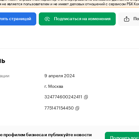
 не является пользователем и не имеет деловых отношений с сервисом РБК Ко
Подписаться на изменения
По
лять страницей
ль
ации
9 апреля 2024
г. Москва
324774600242411
775147154450
е профилем бизнеса и публикуйте новости
Получить дос