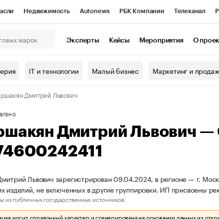
асли
Недвижимость
Autonews
РБК Компании
Телеканал
Р
К Курсы
РБК Life
Тренды
Визионеры
Национальные проекты
Эксперты
Кейсы
Мероприятия
О прое
онный клуб
Исследования
Кредитные рейтинги
Франшизы
Г
терия
IT и технологии
Малый бизнес
Маркетинг и прода
Проверка контрагентов
Политика
Экономика
Бизнес
ршакян Дмитрий Львович
ы
ВЛЕНО
ршакян Дмитрий Львович —
74600242411
митрий Львович зарегистрирован 09.04.2024, в регионе — г. Моск
х изделий, не включенных в другие группировки. ИП присвоены р
ы из публичных государственных источников.
ия носит справочный характер и сгенерирована на основании данных из откр