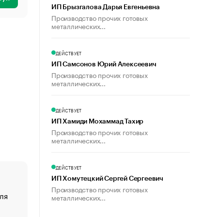
ИП Брызгалова Дарья Евгеньевна
Производство прочих готовых
металлических...
ДЕЙСТВУЕТ
ИП Самсонов Юрий Алексеевич
Производство прочих готовых
металлических...
ДЕЙСТВУЕТ
ИП Хамиди Мохаммад Тахир
Производство прочих готовых
металлических...
ДЕЙСТВУЕТ
ИП Хомутецкий Сергей Сергеевич
Производство прочих готовых
ля
«От спорта тело стареет иначе». Как живет глава ко
металлических...
создавшей GTA