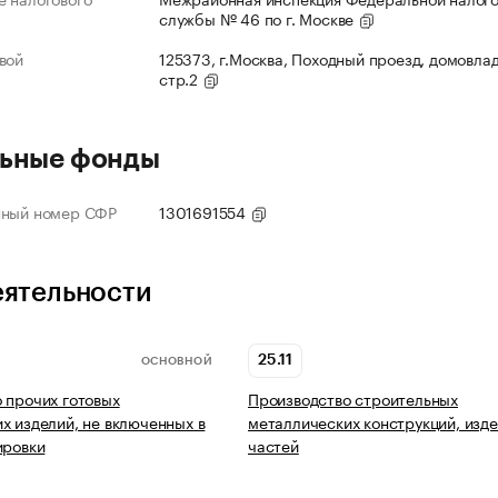
службы № 46 по г. Москве
вой
125373, г.Москва, Походный проезд, домовлад
стр.2
ьные фонды
нный номер СФР
1301691554
еятельности
25.11
ОСНОВНОЙ
 прочих готовых
Производство строительных
х изделий, не включенных в
металлических конструкций, изде
ировки
частей