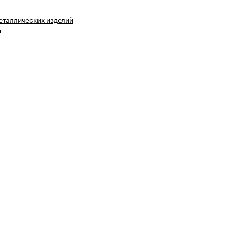
еталлических изделий
я