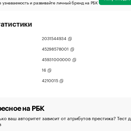
 узнаваемость и развивайте личный бренд на РБК
татистики
2031544934
45298578001
45931000000
16
4210015
есное на РБК
ко ваш авторитет зависит от атрибутов престижа? Тест д
в