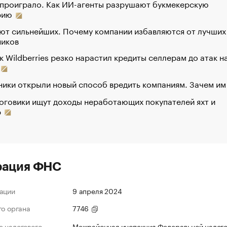
 проиграло. Как ИИ-агенты разрушают букмекерскую
рию
ют сильнейших. Почему компании избавляются от лучших
ников
к Wildberries резко нарастил кредиты селлерам до атак н
ики открыли новый способ вредить компаниям. Зачем им
оговики ищут доходы неработающих покупателей яхт и
р
рация ФНС
ации
9 апреля 2024
го органа
7746
 налогового
Межрайонная инспекция Федеральной налог