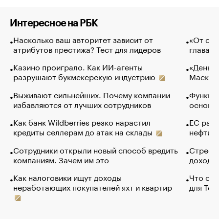
Интересное на РБК
Насколько ваш авторитет зависит от
«От спо
атрибутов престижа? Тест для лидеров
глава к
Казино проиграло. Как ИИ-агенты
«Деньги
разрушают букмекерскую индустрию
Маск в 
Выживают сильнейших. Почему компании
Функции
избавляются от лучших сотрудников
основ э
Как банк Wildberries резко нарастил
ЕС раз
кредиты селлерам до атак на склады
нефти —
Сотрудники открыли новый способ вредить
Стресс 
компаниям. Зачем им это
доходов
Как налоговики ищут доходы
Что обв
неработающих покупателей яхт и квартир
для Tel