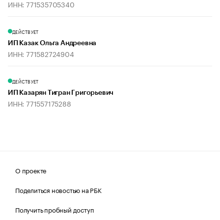
ИНН: 771535705340
ДЕЙСТВУЕТ
ИП Казак Ольга Андреевна
ИНН: 771582724904
ДЕЙСТВУЕТ
ИП Казарян Тигран Григорьевич
ИНН: 771557175288
О проекте
Поделиться новостью на РБК
Получить пробный доступ