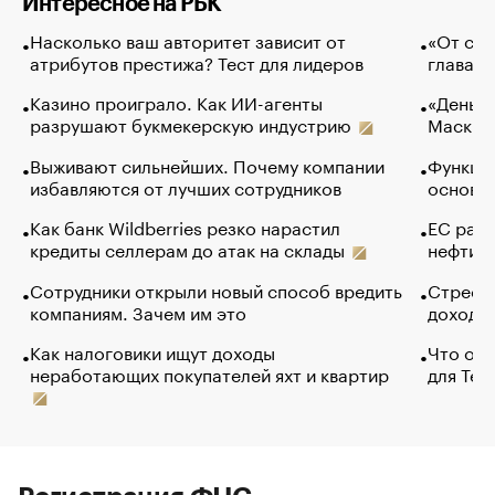
Интересное на РБК
Насколько ваш авторитет зависит от
«От спо
атрибутов престижа? Тест для лидеров
глава к
Казино проиграло. Как ИИ-агенты
«Деньги
разрушают букмекерскую индустрию
Маск в 
Выживают сильнейших. Почему компании
Функции
избавляются от лучших сотрудников
основ э
Как банк Wildberries резко нарастил
ЕС раз
кредиты селлерам до атак на склады
нефти —
Сотрудники открыли новый способ вредить
Стресс 
компаниям. Зачем им это
доходов
Как налоговики ищут доходы
Что обв
неработающих покупателей яхт и квартир
для Tel