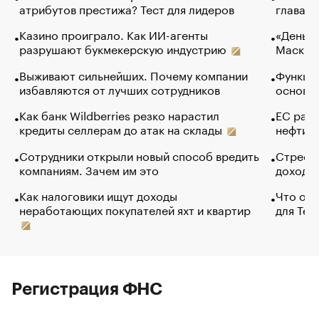
атрибутов престижа? Тест для лидеров
глава к
Казино проиграло. Как ИИ-агенты
«Деньги
разрушают букмекерскую индустрию
Маск в 
Выживают сильнейших. Почему компании
Функции
избавляются от лучших сотрудников
основ э
Как банк Wildberries резко нарастил
ЕС раз
кредиты селлерам до атак на склады
нефти —
Сотрудники открыли новый способ вредить
Стресс 
компаниям. Зачем им это
доходов
Как налоговики ищут доходы
Что обв
неработающих покупателей яхт и квартир
для Tel
Регистрация ФНС