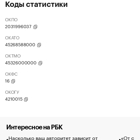
Коды статистики
ОКПО
2031996037
ОКАТО
45268588000
ОКТМО
45326000000
ОКФС
16
ОКОГУ
4210015
Интересное на РБК
Насколько ваш авторитет зависит от
«От спо