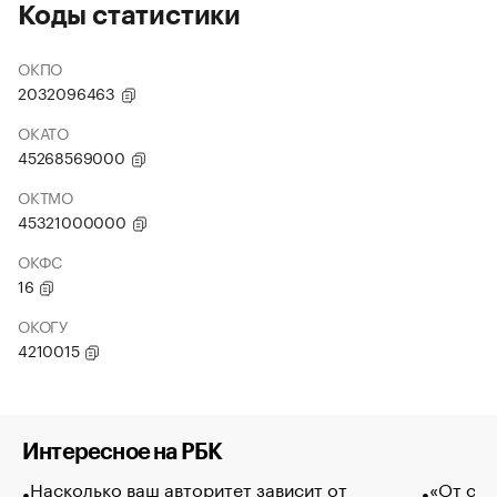
Коды статистики
ОКПО
2032096463
ОКАТО
45268569000
ОКТМО
45321000000
ОКФС
16
ОКОГУ
4210015
Интересное на РБК
Насколько ваш авторитет зависит от
«От спо