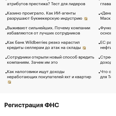
атрибутов престижа? Тест для лидеров
глава к
Казино проиграло. Как ИИ-агенты
«Деньги
разрушают букмекерскую индустрию
Маск в 
Выживают сильнейших. Почему компании
Функции
избавляются от лучших сотрудников
основ э
Как банк Wildberries резко нарастил
ЕС раз
кредиты селлерам до атак на склады
нефти —
Сотрудники открыли новый способ вредить
Стресс 
компаниям. Зачем им это
доходов
Как налоговики ищут доходы
Что обв
неработающих покупателей яхт и квартир
для Tel
Регистрация ФНС