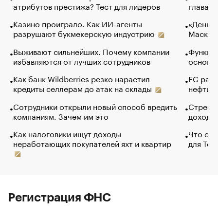
атрибутов престижа? Тест для лидеров
глава к
Казино проиграло. Как ИИ-агенты
«Деньги
разрушают букмекерскую индустрию
Маск в 
Выживают сильнейших. Почему компании
Функции
избавляются от лучших сотрудников
основ э
Как банк Wildberries резко нарастил
ЕС раз
кредиты селлерам до атак на склады
нефти —
Сотрудники открыли новый способ вредить
Стресс 
компаниям. Зачем им это
доходов
Как налоговики ищут доходы
Что обв
неработающих покупателей яхт и квартир
для Tel
Регистрация ФНС