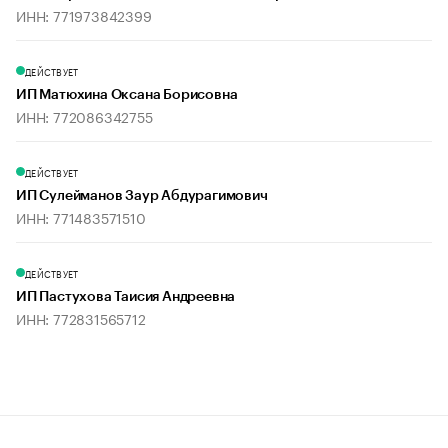
ИНН: 771973842399
ДЕЙСТВУЕТ
ИП Матюхина Оксана Борисовна
ИНН: 772086342755
ДЕЙСТВУЕТ
ИП Сулейманов Заур Абдурагимович
ИНН: 771483571510
ДЕЙСТВУЕТ
ИП Пастухова Таисия Андреевна
ИНН: 772831565712