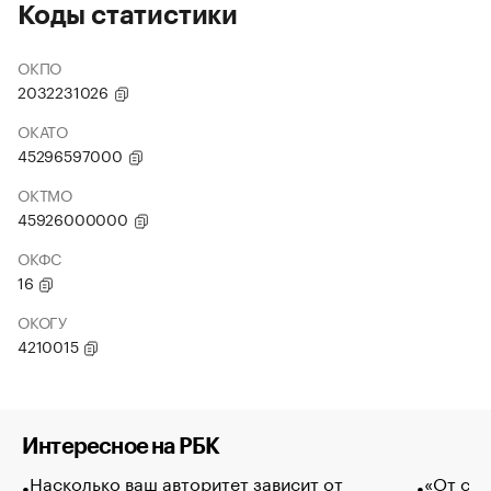
Коды статистики
ОКПО
2032231026
ОКАТО
45296597000
ОКТМО
45926000000
ОКФС
16
ОКОГУ
4210015
Интересное на РБК
Насколько ваш авторитет зависит от
«От спо