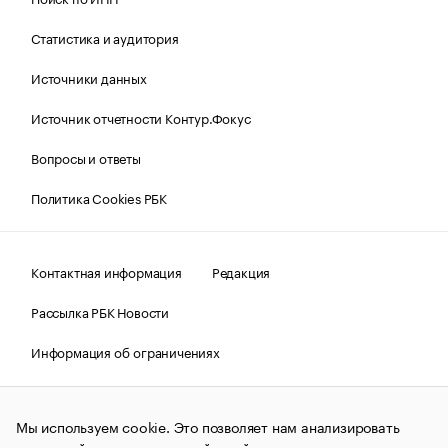
Статистика и аудитория
Источники данных
Источник отчетности Контур.Фокус
Вопросы и ответы
Политика Cookies РБК
Контактная информация
Редакция
Рассылка РБК Новости
Информация об ограничениях
Правовая информация
О соблюдении авторских прав
Мы используем cookie. Это позволяет нам анализировать
© АО «РОСБИЗНЕСКОНСАЛТИНГ»,
1995–2026.
Сообщения
и материалы информационного агентства «РБК»