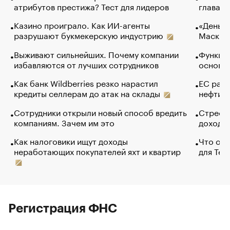
атрибутов престижа? Тест для лидеров
глава к
Казино проиграло. Как ИИ-агенты
«Деньги
разрушают букмекерскую индустрию
Маск в 
Выживают сильнейших. Почему компании
Функции
избавляются от лучших сотрудников
основ э
Как банк Wildberries резко нарастил
ЕС раз
кредиты селлерам до атак на склады
нефти —
Сотрудники открыли новый способ вредить
Стресс 
компаниям. Зачем им это
доходов
Как налоговики ищут доходы
Что обв
неработающих покупателей яхт и квартир
для Tel
Регистрация ФНС