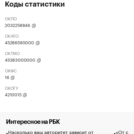
Коды статистики
ОКПО
2032258846
ОКАТО
45286590000
ОКТМО
45383000000
ОКФС
16
ОКОГУ
4210015
Интересное на РБК
Насколько ваш авторитет зависит от
«От спо