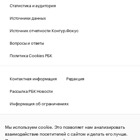
Статистика и аудитория
Источники данных
Источник отчетности Контур.Фокус
Вопросы и ответы
Политика Cookies РБК
Контактная информация
Редакция
Рассылка РБК Новости
Информация об ограничениях
Правовая информация
О соблюдении авторских прав
Мы используем cookie. Это позволяет нам анализировать
© АО «РОСБИЗНЕСКОНСАЛТИНГ»,
1995–2026.
Сообщения
и материалы информационного агентства «РБК»
взаимодействие посетителей с сайтом и делать его лучше.
(зарегистрировано Федеральной службой по надзору в сфере