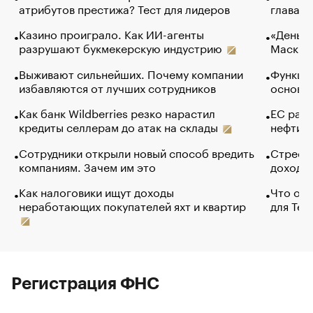
атрибутов престижа? Тест для лидеров
глава к
Казино проиграло. Как ИИ-агенты
«Деньги
разрушают букмекерскую индустрию
Маск в 
Выживают сильнейших. Почему компании
Функции
избавляются от лучших сотрудников
основ э
Как банк Wildberries резко нарастил
ЕС раз
кредиты селлерам до атак на склады
нефти —
Сотрудники открыли новый способ вредить
Стресс 
компаниям. Зачем им это
доходов
Как налоговики ищут доходы
Что обв
неработающих покупателей яхт и квартир
для Tel
Регистрация ФНС