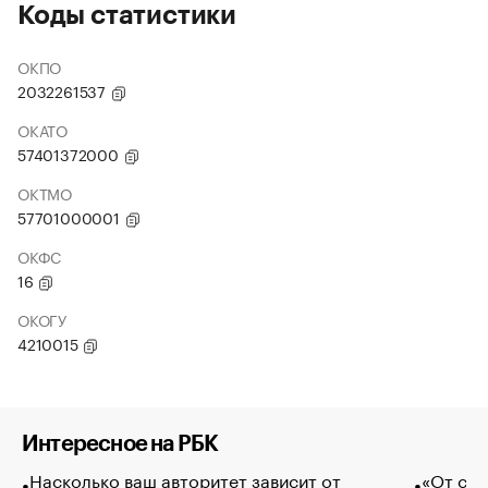
Коды статистики
ОКПО
2032261537
ОКАТО
57401372000
ОКТМО
57701000001
ОКФС
16
ОКОГУ
4210015
Интересное на РБК
Насколько ваш авторитет зависит от
«От спо