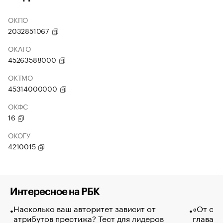
ОКПО
2032851067
ОКАТО
45263588000
ОКТМО
45314000000
ОКФС
16
ОКОГУ
4210015
Интересное на РБК
Насколько ваш авторитет зависит от
«От спо
атрибутов престижа? Тест для лидеров
глава к