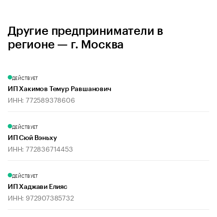
Другие предприниматели в
регионе — г. Москва
ДЕЙСТВУЕТ
ИП Хакимов Темур Равшанович
ИНН: 772589378606
ДЕЙСТВУЕТ
ИП Сюй Вэньху
ИНН: 772836714453
ДЕЙСТВУЕТ
ИП Хаджави Елияс
ИНН: 972907385732