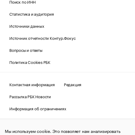
Поиск по ИНН
Статистика и аудитория
Источники данных
Источник отчетности Контур.Фокус
Вопросы и ответы
Политика Cookies РБК
Контактная информация
Редакция
Рассылка РБК Новости
Информация об ограничениях
Правовая информация
О соблюдении авторских прав
Мы используем cookie. Это позволяет нам анализировать
© АО «РОСБИЗНЕСКОНСАЛТИНГ»,
1995–2026.
Сообщения