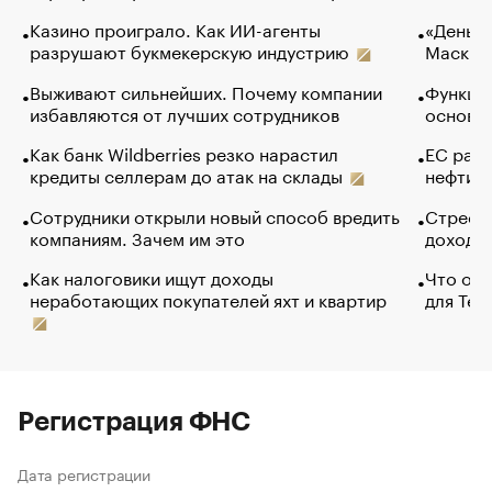
Казино проиграло. Как ИИ-агенты
«Деньги
разрушают букмекерскую индустрию
Маск в 
Выживают сильнейших. Почему компании
Функции
избавляются от лучших сотрудников
основ э
Как банк Wildberries резко нарастил
ЕС раз
кредиты селлерам до атак на склады
нефти —
Сотрудники открыли новый способ вредить
Стресс 
компаниям. Зачем им это
доходов
Как налоговики ищут доходы
Что обв
неработающих покупателей яхт и квартир
для Tel
Регистрация ФНС
Дата регистрации