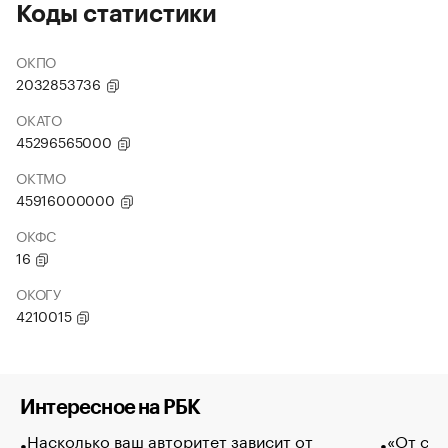
Коды статистики
ОКПО
2032853736
ОКАТО
45296565000
ОКТМО
45916000000
ОКФС
16
ОКОГУ
4210015
Интересное на РБК
Насколько ваш авторитет зависит от
«От спо