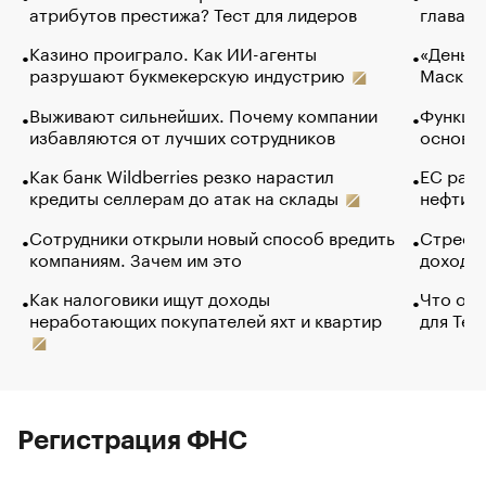
атрибутов престижа? Тест для лидеров
глава к
Казино проиграло. Как ИИ-агенты
«Деньги
разрушают букмекерскую индустрию
Маск в 
Выживают сильнейших. Почему компании
Функции
избавляются от лучших сотрудников
основ э
Как банк Wildberries резко нарастил
ЕС раз
кредиты селлерам до атак на склады
нефти —
Сотрудники открыли новый способ вредить
Стресс 
компаниям. Зачем им это
доходов
Как налоговики ищут доходы
Что обв
неработающих покупателей яхт и квартир
для Tel
Регистрация ФНС