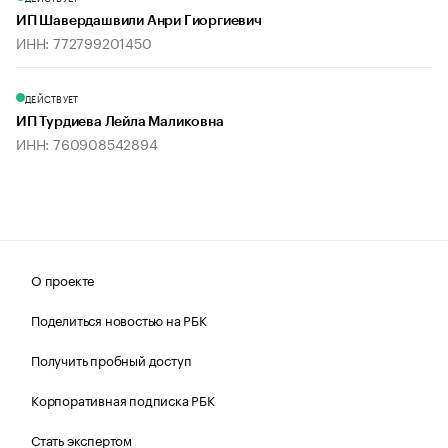
ИП Шавердашвили Анри Гиоргиевич
ИНН: 772799201450
ДЕЙСТВУЕТ
ИП Турдиева Лейла Маликовна
ИНН: 760908542894
О проекте
Поделиться новостью на РБК
Получить пробный доступ
Корпоративная подписка РБК
Стать экспертом